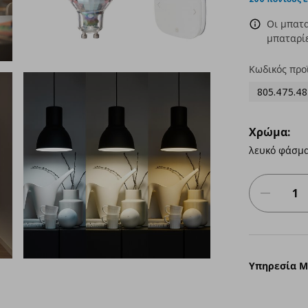
Οι μπατα
μπαταρίε
Κωδικός προ
805.475.48
Χρώμα:
λευκό φάσμ
Υπηρεσία 