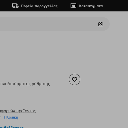
Πορεία παραγγελίας
Καταστήματα
Camera
Προσθήκη στα αγαπημένα
υπνο/ασύρματης ρύθμισης
ουσα τιμή
€ 39,99
οφοριών προϊόντος
5.0
1 Κριτική
star
rating
επιβράβευσης