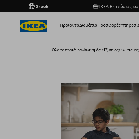
Greek
ΙΚΕΑ Εκπτώσεις έως
Προϊόντα
Δωμάτια
Προσφορές
Υπηρεσί
Όλα τα προϊόντα
›
Φωτισμός
›
«Έξυπνος» Φωτισμός