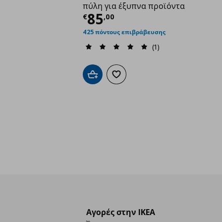
πύλη για έξυπνα προϊόντα
Τρέχουσα τιμή
€ 85,
85
€
,
00
425 πόντους επιβράβευσης
(1)
Προσθήκη στο καλάθι
Προσθήκη στα αγαπημένα
Αγορές στην IKEA