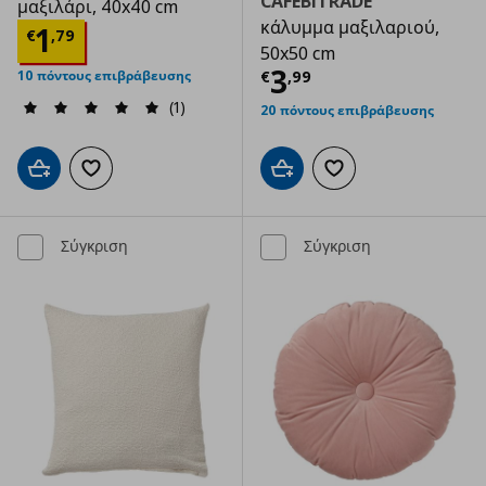
CAFEBITRÄDE
μαξιλάρι, 40x40 cm
κάλυμμα μαξιλαριού,
Τρέχουσα τιμή
€ 1,79
1
€
,
79
50x50 cm
Τρέχουσα τιμ
3
€
,
99
10 πόντους επιβράβευσης
(1)
20 πόντους επιβράβευσης
Προσθήκη στο καλάθι
Προσθήκη στα αγαπημ
Προσθήκη στο καλάθι
Προσθήκη στα αγαπημένα
Σύγκριση
Σύγκριση