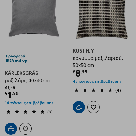
KUSTFLY
κάλυμμα μαξιλαριού,
50x50 cm
Τρέχουσα τιμ
8
€
,
99
KÄRLEKSGRÄS
μαξιλάρι, 40x40 cm
45 πόντους επιβράβευσης
Αρχική τιμή
€ 3,49
€
3
,
49
(4)
Τρέχουσα τιμή
€ 1,99
1
€
,
99
10 πόντους επιβράβευσης
Προσθήκη στο καλάθι
Προσθήκη στα αγαπημ
(5)
Προσθήκη στο καλάθι
Προσθήκη στα αγαπημένα