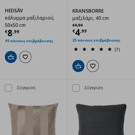
HEDSÄV
KRANSBORRE
κάλυμμα μαξιλαριού,
μαξιλάρι, 40 cm
Αρχική τιμή
€ 9,99
50x50 cm
€
9
,
99
Τρέχουσα τιμ
4
Τρέχουσα τιμή
€ 8,99
8
€
,
99
€
,
99
25 πόντους επιβράβευσης
45 πόντους επιβράβευσης
(7)
Προσθήκη στο καλάθι
Προσθήκη στα αγαπημένα
Προσθήκη στο καλάθι
Προσθήκη στα αγαπημ
Σύγκριση
Σύγκριση