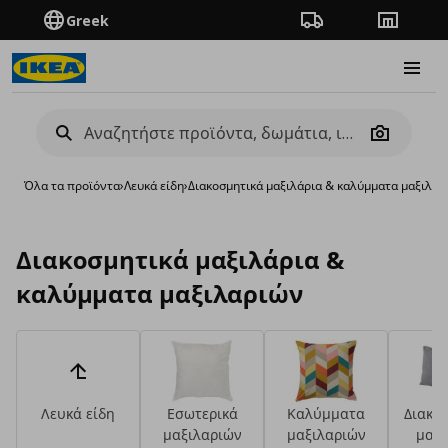
Greek
Πορεία παραγγελίας
Καταστή
Burge
Camera
Όλα τα προϊόντα
›
Λευκά είδη
›
Διακοσμητικά μαξιλάρια & καλύμματα μαξιλαρ
Διακοσμητικά μαξιλάρια &
καλύμματα μαξιλαριών
Λευκά είδη
Εσωτερικά
Καλύμματα
Διακο
μαξιλαριών
μαξιλαριών
μαξι