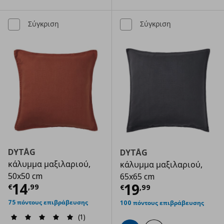
Σύγκριση
Σύγκριση
DYTÅG
DYTÅG
κάλυμμα μαξιλαριού,
κάλυμμα μαξιλαριού,
50x50 cm
65x65 cm
Τρέχουσα τιμή
€ 14,99
14
Τρέχουσα τιμ
19
€
,
99
€
,
99
75 πόντους επιβράβευσης
100 πόντους επιβράβευσης
(1)