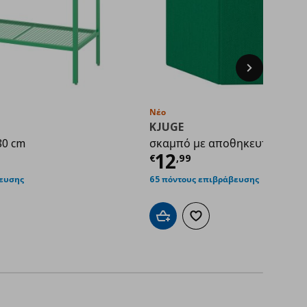
Next
Νέο
KJUGE
80 cm
σκαμπό με αποθηκευτικό χώ
 τιμή
€ 22,00
Τρέχουσα τιμή
€
12
€
,
99
βευσης
65 πόντους επιβράβευσης
άθι
στα αγαπημένα
Προσθήκη στο καλάθι
Προσθήκη στα αγαπημένα