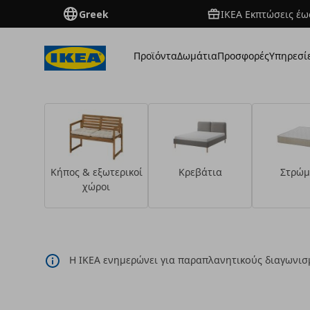
Greek
ΙΚΕΑ Εκπτώσεις έως
Προϊόντα
Δωμάτια
Προσφορές
Υπηρεσί
Κήπος & εξωτερικοί
Κρεβάτια
Στρώμ
χώροι
Η ΙΚΕΑ ενημερώνει για παραπλανητικoύς διαγωνισμ