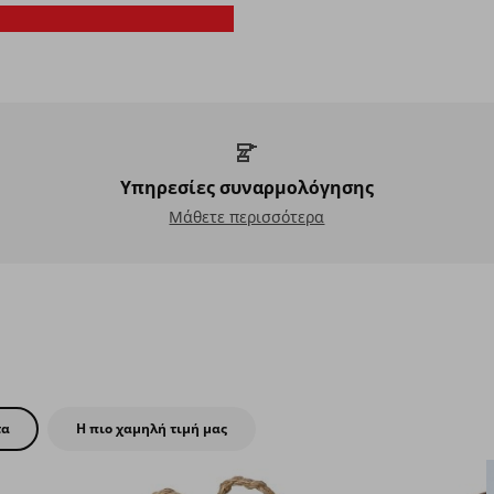
Νέα προϊόντα IKEA
Ανακαλύψτε τα πάν
Υπηρεσίες συναρμολόγησης
Υπηρεσίες συναρμολόγησης
Μάθετε περισσότερα
τα
Η πιο χαμηλή τιμή μας