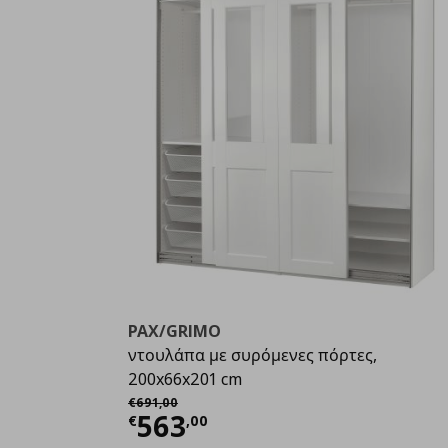
PAX/GRIMO
ντουλάπα με συρόμενες πόρτες,
200x66x201 cm
Αρχική τιμή
€ 691,00
€
691
,
00
Τρέχουσα τιμή
€ 563,0
563
€
,
00