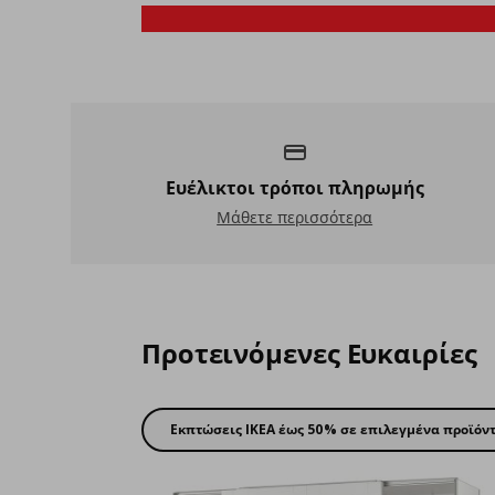
Εκπτώσεις έως και -50%
Ευέλικτοι τρόποι πληρωμής
Ευέλικτοι τρόποι πληρωμής
Μάθετε περισσότερα
Προτεινόμενες Ευκαιρίες
Εκπτώσεις IKEA έως 50% σε επιλεγμένα προϊόν