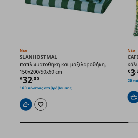
Νέο
Νέο
SLANHOSTMAL
CAF
παπλωματοθήκη και μαξιλαροθήκη,
κάλυ
Τρ
3
€
,
150x200/50x60 cm
Τρέχουσα τιμή
€ 32,00
32
€
,
00
20 π
160 πόντους επιβράβευσης
Πρ
Προσθήκη στο καλάθι
Προσθήκη στα αγαπημένα