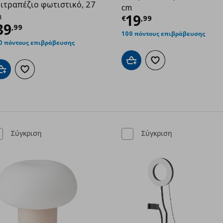
ιτραπέζιο φωτιστικό, 27
cm
Τρέχουσα τιμ
m
19
9
€
,
99
ρέχουσα τιμή
€ 39,99
39
,
99
100 πόντους επιβράβευσης
0 πόντους επιβράβευσης
Προσθήκη στο καλάθι
Προσθήκη στα αγαπημ
Προσθήκη στο καλάθι
Προσθήκη στα αγαπημένα
Σύγκριση
Σύγκριση