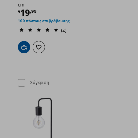
cm
ή
€ 19,99
Τρέχουσα τιμή
€ 19,99
19
€
,
99
100 πόντους επιβράβευσης
(2)
ένα
Προσθήκη στο καλάθι
Προσθήκη στα αγαπημένα
Σύγκριση