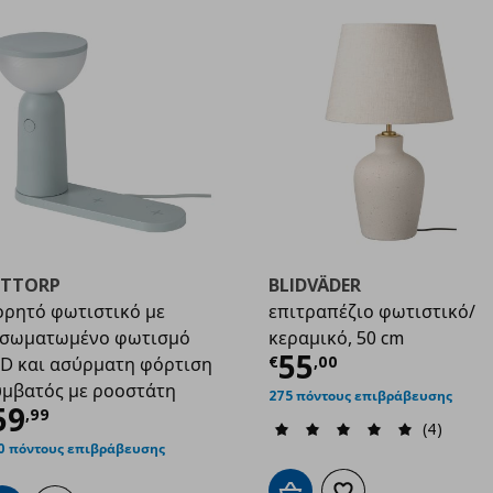
ETTORP
BLIDVÄDER
ρητό φωτιστικό με
επιτραπέζιο φωτιστικό/
νσωματωμένο φωτισμό
κεραμικό, 50 cm
99
Τρέχουσα τιμ
55
€
,
00
D και ασύρματη φόρτιση
μβατός με ροοστάτη
275 πόντους επιβράβευσης
ρέχουσα τιμή
€ 59,99
59
,
99
(4)
0 πόντους επιβράβευσης