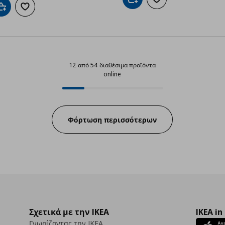
Προσθήκη στο καλάθι
Προσθήκη στα αγαπημ
Προσθήκη στο καλάθι
Προσθήκη στα αγαπημένα
12 από 54 διαθέσιμα προϊόντα
online
12 από 54 διαθέσιμα προϊόντα on
Progress:
Φόρτωση περισσότερων
Σχετικά με την IKEA
IKEA in
Γνωρίζοντας την IKEA