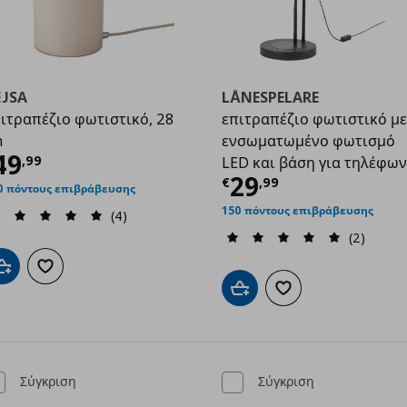
EJSA
LÅNESPELARE
ιτραπέζιο φωτιστικό, 28
επιτραπέζιο φωτιστικό με
m
ενσωματωμένο φωτισμό
99
ρέχουσα τιμή
€ 49,99
49
,
99
LED και βάση για τηλέφω
Τρέχουσα τιμ
29
€
,
99
0 πόντους επιβράβευσης
150 πόντους επιβράβευσης
(4)
(2)
Προσθήκη στο καλάθι
Προσθήκη στα αγαπημένα
Προσθήκη στο καλάθι
Προσθήκη στα αγαπημ
Σύγκριση
Σύγκριση