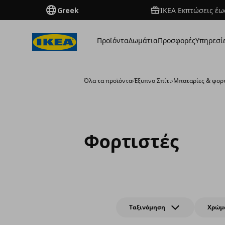
Greek
ΙΚΕΑ Εκπτώσεις έως
Προϊόντα
Δωμάτια
Προσφορές
Υπηρεσί
Όλα τα προϊόντα
›
Έξυπνο Σπίτι
›
Μπαταρίες & φορ
Φορτιστές
Ταξινόμηση
Χρώμ