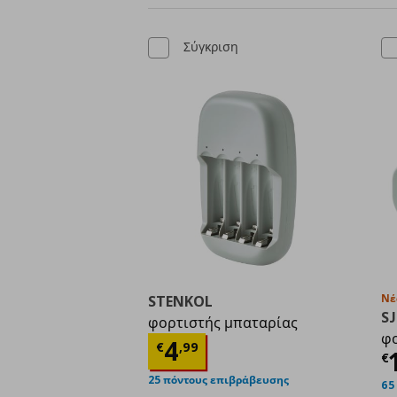
Σύγκριση
Νέ
STENKOL
S
φορτιστής μπαταρίας
φο
Τρέχουσα τιμή
€ 4,9
4
€
,
99
Τ
€
25 πόντους επιβράβευσης
65