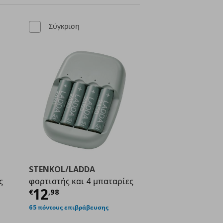
Σύγκριση
STENKOL/LADDA
ς
φορτιστής και 4 μπαταρίες
ή
€ 9,98
Τρέχουσα τιμή
€ 12,98
12
€
,
98
65 πόντους επιβράβευσης