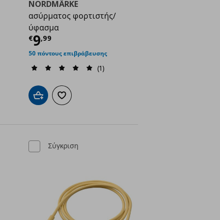
NORDMÄRKE
ασύρματος φορτιστής/
ή
€ 23,00
ύφασμα
Τρέχουσα τιμή
€ 9,99
9
€
,
99
50 πόντους επιβράβευσης
(1)
ένα
Προσθήκη στο καλάθι
Προσθήκη στα αγαπημένα
Σύγκριση