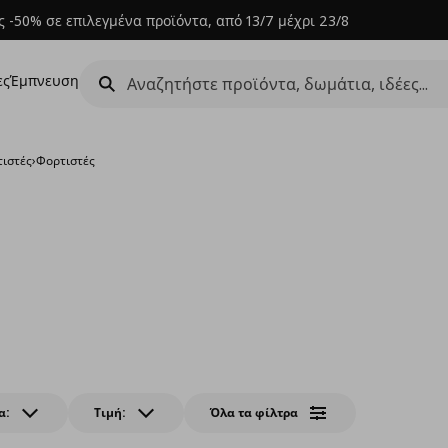
 -50% σε επιλεγμένα προϊόντα, από 13/7 μέχρι 23/8
ες
Έμπνευση
τιστές
›
Φορτιστές
α:
Τιμή:
Όλα τα φίλτρα