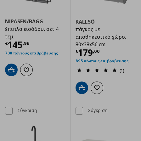
NIPÅSEN/BAGG
KALLSÖ
έπιπλα εισόδου, σετ 4
πάγκος με
τεμ.
αποθηκευτικό χώρο,
Τρέχουσα τιμή
€ 145,96
145
€
,
96
80x38x56 cm
Τρέχουσα τιμ
179
€
,
00
730 πόντους επιβράβευσης
895 πόντους επιβράβευσης
(1)
Προσθήκη στο καλάθι
Προσθήκη στα αγαπημένα
Προσθήκη στο καλάθι
Προσθήκη στα αγαπημ
Σύγκριση
Σύγκριση