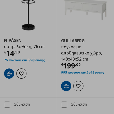
NIPÅSEN
GULLABERG
ομπρελοθήκη, 76 cm
πάγκος με
Τρέχουσα τιμή
€ 14,99
14
€
,
99
αποθηκευτικό χώρο,
148x43x52 cm
75 πόντους επιβράβευσης
Τρέχουσα τιμ
199
€
,
00
995 πόντους επιβράβευσης
Προσθήκη στο καλάθι
Προσθήκη στα αγαπημένα
Προσθήκη στο καλάθι
Προσθήκη στα αγαπημ
Σύγκριση
Σύγκριση