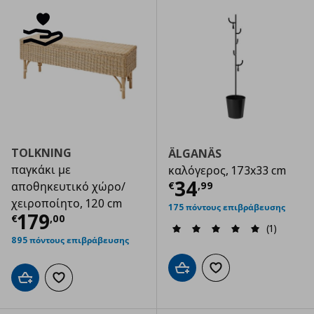
TOLKNING
ÄLGANÄS
παγκάκι με
καλόγερος, 173x33 cm
Τρέχουσα τιμ
34
€
,
99
αποθηκευτικό χώρο/
χειροποίητο, 120 cm
175 πόντους επιβράβευσης
Τρέχουσα τιμή
€ 179,00
179
€
,
00
(1)
895 πόντους επιβράβευσης
Προσθήκη στο καλάθι
Προσθήκη στα αγαπημ
Προσθήκη στο καλάθι
Προσθήκη στα αγαπημένα