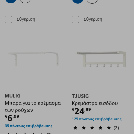
Σύγκριση
Σύγκριση
MULIG
TJUSIG
Μπάρα για το κρέμασμα
Κρεμάστρα εισόδου
Τρέχουσα τιμ
24
€
,
99
των ρούχων
Τρέχουσα τιμή
€ 6,99
6
€
,
99
125 πόντους επιβράβευσης
35 πόντους επιβράβευσης
(2)