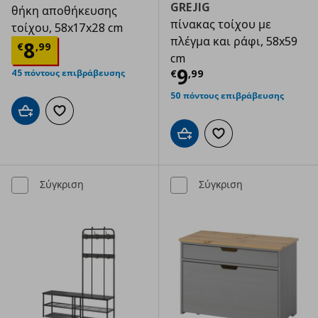
GREJIG
θήκη αποθήκευσης
πίνακας τοίχου με
τοίχου, 58x17x28 cm
πλέγμα και ράφι, 58x59
Τρέχουσα τιμή
€ 8,99
8
€
,
99
cm
Τρέχουσα τιμ
9
€
,
99
45 πόντους επιβράβευσης
50 πόντους επιβράβευσης
Προσθήκη στο καλάθι
Προσθήκη στα αγαπημένα
Προσθήκη στο καλάθι
Προσθήκη στα αγαπημ
Σύγκριση
Σύγκριση