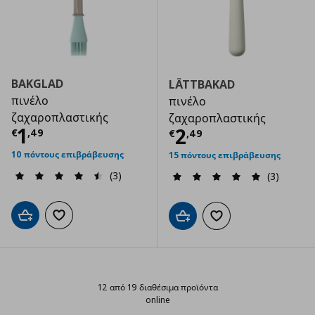
BAKGLAD
LÄTTBAKAD
πινέλο
πινέλο
ζαχαροπλαστικής
ζαχαροπλαστικής
Τρέχουσα τιμή
€ 1,49
1
Τρέχουσα τιμ
2
€
,
49
€
,
49
10 πόντους επιβράβευσης
15 πόντους επιβράβευσης
(3)
(3)
Προσθήκη στο καλάθι
Προσθήκη στα αγαπημένα
Προσθήκη στο καλάθι
Προσθήκη στα αγαπημ
12 από 19 διαθέσιμα προϊόντα
online
12 από 19 διαθέσιμα προϊόντα onl