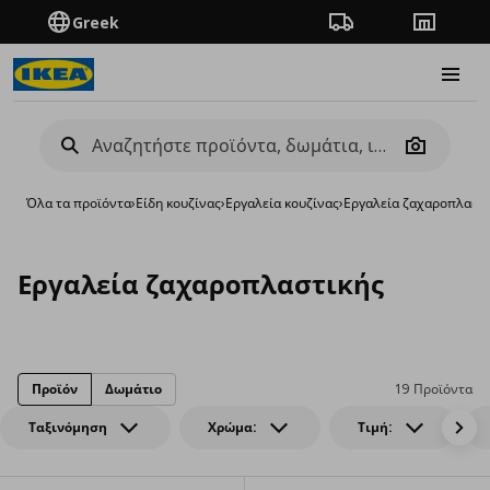
Greek
Πορεία παραγγελίας
Καταστή
Burge
Camera
Όλα τα προϊόντα
›
Είδη κουζίνας
›
Εργαλεία κουζίνας
›
Εργαλεία ζαχαροπλαστι
Εργαλεία ζαχαροπλαστικής
Προϊόν
Δωμάτιο
19 Προϊόντα
Ταξινόμηση
Χρώμα:
Τιμή: