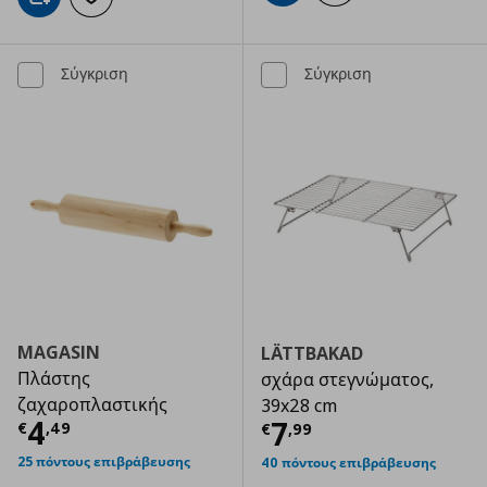
Προσθήκη στο καλάθι
Προσθήκη στα αγαπημένα
Σύγκριση
Σύγκριση
MAGASIN
LÄTTBAKAD
Πλάστης
σχάρα στεγνώματος,
ζαχαροπλαστικής
39x28 cm
Τρέχουσα τιμή
€ 4,49
4
Τρέχουσα τιμ
7
€
,
49
€
,
99
25 πόντους επιβράβευσης
40 πόντους επιβράβευσης