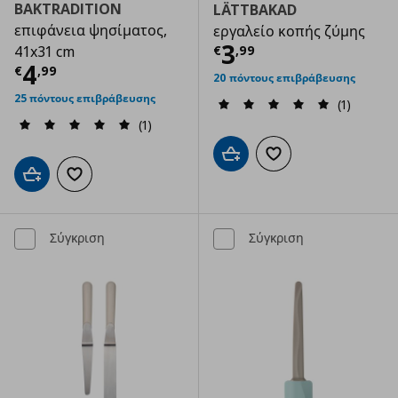
BAKTRADITION
LÄTTBAKAD
επιφάνεια ψησίματος,
εργαλείο κοπής ζύμης
Τρέχουσα τιμ
3
€
,
99
41x31 cm
Τρέχουσα τιμή
€ 4,99
4
€
,
99
20 πόντους επιβράβευσης
25 πόντους επιβράβευσης
(1)
(1)
Προσθήκη στο καλάθι
Προσθήκη στα αγαπημ
Προσθήκη στο καλάθι
Προσθήκη στα αγαπημένα
Σύγκριση
Σύγκριση