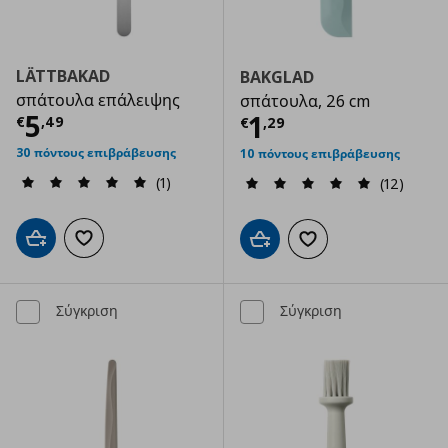
LÄTTBAKAD
BAKGLAD
σπάτουλα επάλειψης
σπάτουλα, 26 cm
Τρέχουσα τιμή
€ 5,49
5
Τρέχουσα τιμ
1
€
,
49
€
,
29
30 πόντους επιβράβευσης
10 πόντους επιβράβευσης
(1)
(12)
Προσθήκη στο καλάθι
Προσθήκη στα αγαπημένα
Προσθήκη στο καλάθι
Προσθήκη στα αγαπημ
Σύγκριση
Σύγκριση