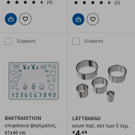
(4)
(2)
Προσθήκη στο καλάθι
Προσθήκη στα αγαπημένα
Προσθήκη στο καλάθι
Προσθήκη στα αγαπημ
Σύγκριση
Σύγκριση
BAKTRADITION
LÄTTBAKAD
επιφάνεια ψησίματος,
κουπ πατ, σετ των 5 τεμ.
Τρέχουσα τιμ
4
€
,
49
61x46 cm