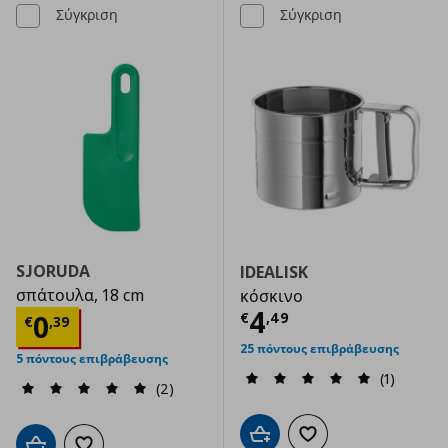
Σύγκριση
Σύγκριση
SJORUDA
IDEALISK
σπάτουλα, 18 cm
κόσκινο
Τρέχουσα τιμ
4
Τρέχουσα τιμή
€ 0,39
0
€
,
49
€
,
39
25 πόντους επιβράβευσης
5 πόντους επιβράβευσης
(1)
(2)
Προσθήκη στο καλάθι
Προσθήκη στα αγαπημ