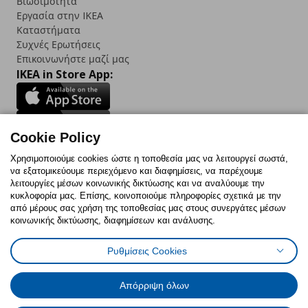
Βιωσιμότητα
Εργασία στην IKEA
Καταστήματα
Συχνές Ερωτήσεις
Επικοινωνήστε μαζί μας
IKEA in Store App:
Cookie Policy
Follow us:
Χρησιμοποιούμε cookies ώστε η τοποθεσία μας να λειτουργεί σωστά,
να εξατομικεύουμε περιεχόμενο και διαφημίσεις, να παρέχουμε
Facebook
Instagram
TikTok
Youtube
Pinterest
Twitter
λειτουργίες μέσων κοινωνικής δικτύωσης και να αναλύουμε την
κυκλοφορία μας. Επίσης, κοινοποιούμε πληροφορίες σχετικά με την
από μέρους σας χρήση της τοποθεσίας μας στους συνεργάτες μέσων
κοινωνικής δικτύωσης, διαφημίσεων και ανάλυσης.
Ρυθμίσεις Cookies
Πολιτική Cookies
Δήλωση ψηφιακής προσβασιμότητας
Έντυπο Επιστροφής / Ακύρωσης
Ρυθμίσεις cookies
Όροι Χρήσης
Γενική Πολιτική Προσωπικών Δεδομένων
Απόρριψη όλων
Πολιτική Προσωπικών Δεδομένων για IKEA.com.cy