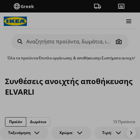
Greek
Πορεία παραγγελίας
Καταστή
Burge
Camera
Όλα τα προϊόντα
›
Έπιπλα οργάνωσης & αποθήκευσης
›
Συστήματα ανοιχτής 
Συνθέσεις ανοιχτής αποθήκευσης
ELVARLI
Προϊόν
Δωμάτιο
13 Προϊόντα
Ταξινόμηση
Χρώμα:
Τιμή: