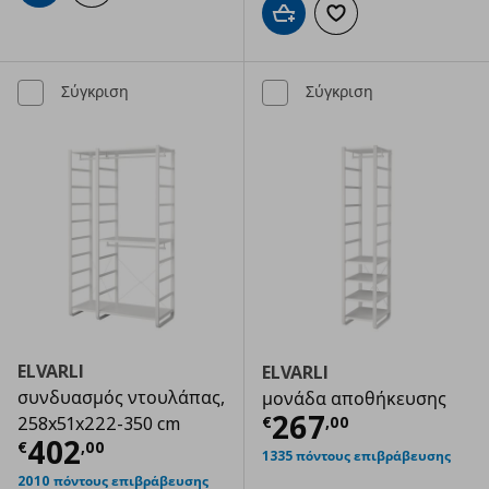
Προσθήκη στο καλάθι
Προσθήκη στα αγαπημ
Σύγκριση
Σύγκριση
ELVARLI
ELVARLI
συνδυασμός ντουλάπας,
μονάδα αποθήκευσης
Τρέχουσα τιμ
267
€
,
00
258x51x222-350 cm
Τρέχουσα τιμή
€ 402,00
402
€
,
00
1335 πόντους επιβράβευσης
2010 πόντους επιβράβευσης