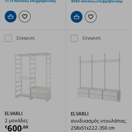
1175 πόντους επιβράβευσης
4085 πόντους επιβράβευσης
Προσθήκη στο καλάθι
Προσθήκη στα αγαπημένα
Προσθήκη στο καλάθι
Προσθήκη στα αγαπημ
Σύγκριση
Σύγκριση
ELVARLI
ELVARLI
2 μονάδες
συνδυασμός ντουλάπας,
Τρέχουσα τιμή
€ 600,00
600
€
,
00
258x51x222-350 cm