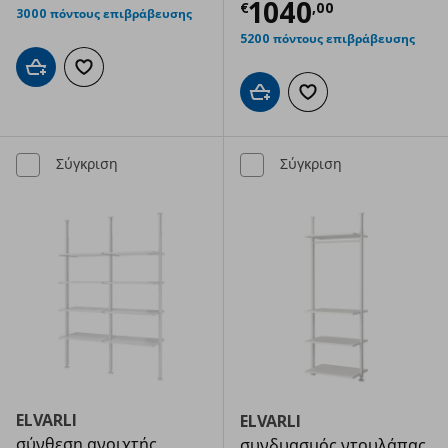
Τρέχουσα τιμ
1040
€
,
00
3000 πόντους επιβράβευσης
5200 πόντους επιβράβευσης
Προσθήκη στο καλάθι
Προσθήκη στα αγαπημένα
Προσθήκη στο καλάθι
Προσθήκη στα αγαπημ
Σύγκριση
Σύγκριση
ELVARLI
ELVARLI
σύνθεση ανοιχτής
συνδυασμός ντουλάπας,