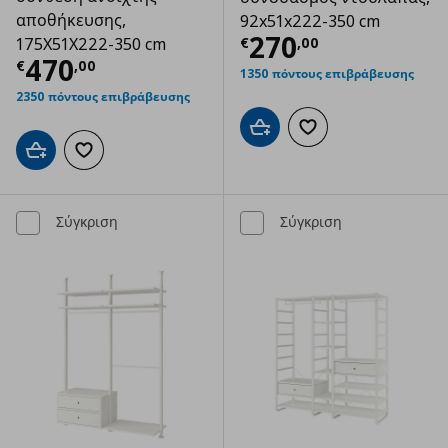
αποθήκευσης,
92x51x222-350 cm
Τρέχουσα τιμ
270
€
,
00
175X51X222-350 cm
Τρέχουσα τιμή
€ 470,00
470
€
,
00
1350 πόντους επιβράβευσης
2350 πόντους επιβράβευσης
Προσθήκη στο καλάθι
Προσθήκη στα αγαπημ
Προσθήκη στο καλάθι
Προσθήκη στα αγαπημένα
Σύγκριση
Σύγκριση