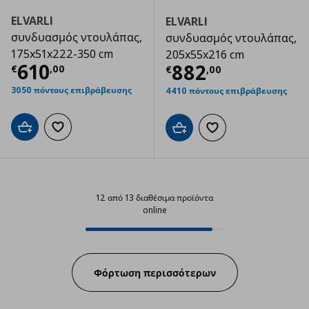
ELVARLI
ELVARLI
συνδυασμός ντουλάπας,
συνδυασμός ντουλάπας,
175x51x222-350 cm
205x55x216 cm
Τρέχουσα τιμή
€ 610,00
610
Τρέχουσα τιμ
882
€
,
00
€
,
00
3050 πόντους επιβράβευσης
4410 πόντους επιβράβευσης
Προσθήκη στο καλάθι
Προσθήκη στα αγαπημένα
Προσθήκη στο καλάθι
Προσθήκη στα αγαπημ
12 από 13 διαθέσιμα προϊόντα
online
12 από 13 διαθέσιμα προϊόντα onl
Progress:
Φόρτωση περισσότερων