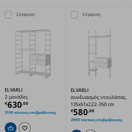
Σύγκριση
Σύγκριση
ELVARLI
ELVARLI
2 μονάδες
συνδυασμός ντουλάπας,
Τρέχουσα τιμή
€ 630,00
630
€
,
00
135x51x222-350 cm
Τρέχουσα τιμ
580
€
,
00
3150 πόντους επιβράβευσης
2900 πόντους επιβράβευσης
Προσθήκη στο καλάθι
Προσθήκη στα αγαπημένα