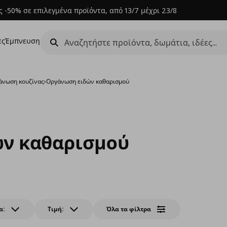
 -50% σε επιλεγμένα προϊόντα, από 13/7 μέχρι 23/8
ες
Έμπνευση
άνωση κουζίνας
›
Οργάνωση ειδών καθαρισμού
ν καθαρισμού
α:
Τιμή:
Όλα τα φίλτρα