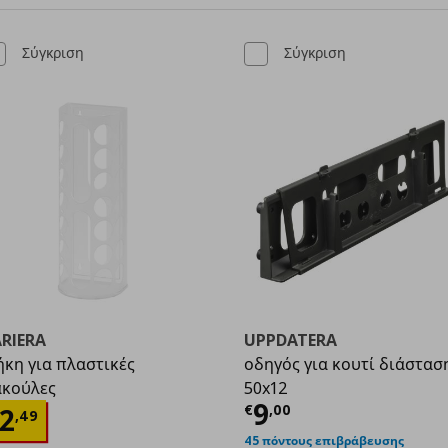
Σύγκριση
Σύγκριση
RIERA
UPPDATERA
κη για πλαστικές
οδηγός για κουτί διάστασ
,00
ακούλες
50x12
Τρέχουσα τιμ
9
ρέχουσα τιμή
€ 2,49
€
,
00
2
,
49
45 πόντους επιβράβευσης