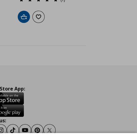
ένα
Προσθήκη στο καλάθι
Προσθήκη στα αγαπημένα
 Store App:
us:
ook
Instagram
TikTok
Youtube
Pinterest
Twitter