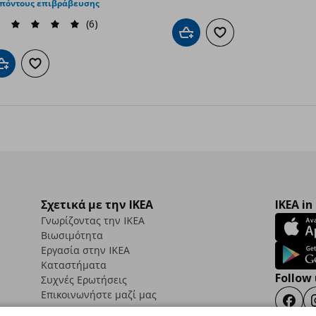
 πόντους επιβράβευσης
(6)
Προσθήκη στο καλάθι
Προσθήκη στα αγαπημ
Προσθήκη στο καλάθι
Προσθήκη στα αγαπημένα
Σχετικά με την IKEA
IKEA in
Γνωρίζοντας την IKEA
Βιωσιμότητα
Εργασία στην IKEA
Καταστήματα
Follow 
Συχνές Ερωτήσεις
Επικοινωνήστε μαζί μας
Faceb