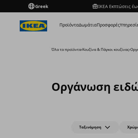
Greek
ΙΚΕΑ Εκπτώσεις έως
Προϊόντα
Δωμάτια
Προσφορές
Υπηρεσί
Όλα τα προϊόντα
›
Κουζίνα & Πάγκοι κουζίνας
›
Οργ
Οργάνωση ειδώ
Ταξινόμηση
Χρώμ