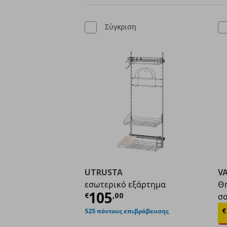
Σύγκριση
UTRUSTA
VA
εσωτερικό εξάρτημα
Θή
Τρέχουσα τιμή
€ 105
105
€
,
00
σ
Τ
€
525 πόντους επιβράβευσης