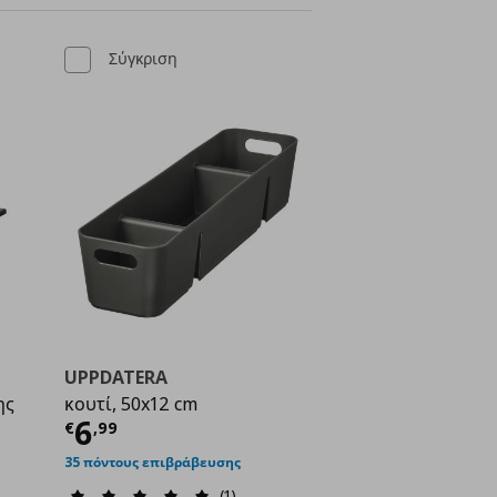
Σύγκριση
UPPDATERA
ης
κουτί, 50x12 cm
Τρέχουσα τιμή
€ 6,99
6
€
,
99
ή
€ 9,00
35 πόντους επιβράβευσης
(1)