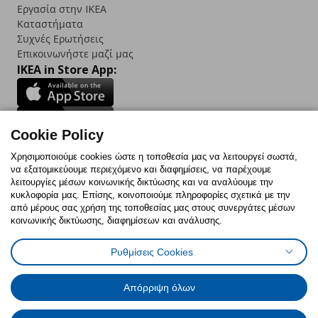
Εργασία στην IKEA
Καταστήματα
Συχνές Ερωτήσεις
Επικοινωνήστε μαζί μας
IKEA in Store App:
Cookie Policy
Follow us:
Χρησιμοποιούμε cookies ώστε η τοποθεσία μας να λειτουργεί σωστά,
να εξατομικεύουμε περιεχόμενο και διαφημίσεις, να παρέχουμε
Facebook
Instagram
TikTok
Youtube
Pinterest
Twitter
λειτουργίες μέσων κοινωνικής δικτύωσης και να αναλύουμε την
κυκλοφορία μας. Επίσης, κοινοποιούμε πληροφορίες σχετικά με την
από μέρους σας χρήση της τοποθεσίας μας στους συνεργάτες μέσων
κοινωνικής δικτύωσης, διαφημίσεων και ανάλυσης.
Ρυθμίσεις Cookies
Πολιτική Cookies
Δήλωση ψηφιακής προσβασιμότητας
Έντυπο Επιστροφής / Ακύρωσης
Ρυθμίσεις cookies
Όροι Χρήσης
Γενική Πολιτική Προσωπικών Δεδομένων
Απόρριψη όλων
Πολιτική Προσωπικών Δεδομένων για IKEA.com.cy