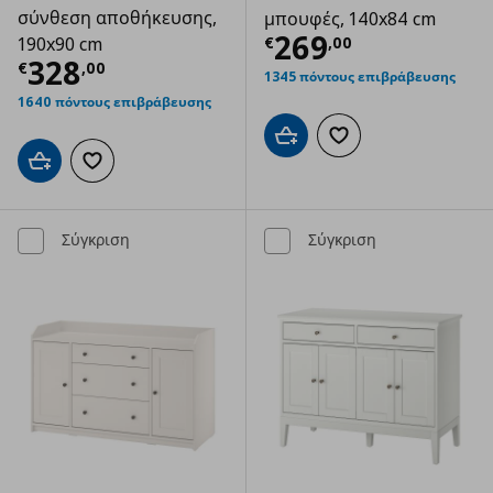
σύνθεση αποθήκευσης,
μπουφές, 140x84 cm
Τρέχουσα τιμ
269
€
,
00
190x90 cm
Τρέχουσα τιμή
€ 328,00
328
€
,
00
1345 πόντους επιβράβευσης
1640 πόντους επιβράβευσης
Προσθήκη στο καλάθι
Προσθήκη στα αγαπημ
Προσθήκη στο καλάθι
Προσθήκη στα αγαπημένα
Σύγκριση
Σύγκριση