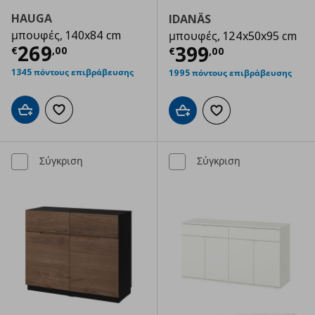
HAUGA
IDANÄS
μπουφές, 140x84 cm
μπουφές, 124x50x95 cm
Τρέχουσα τιμή
€ 269,00
269
Τρέχουσα τιμ
399
€
,
00
€
,
00
1345 πόντους επιβράβευσης
1995 πόντους επιβράβευσης
Προσθήκη στο καλάθι
Προσθήκη στα αγαπημένα
Προσθήκη στο καλάθι
Προσθήκη στα αγαπημ
Σύγκριση
Σύγκριση