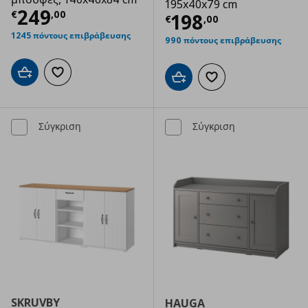
195x40x79 cm
Τρέχουσα τιμή
€ 249,00
249
€
,
00
Τρέχουσα τιμ
198
€
,
00
1245 πόντους επιβράβευσης
990 πόντους επιβράβευσης
Προσθήκη στο καλάθι
Προσθήκη στα αγαπημένα
Προσθήκη στο καλάθι
Προσθήκη στα αγαπημ
Σύγκριση
Σύγκριση
SKRUVBY
HAUGA