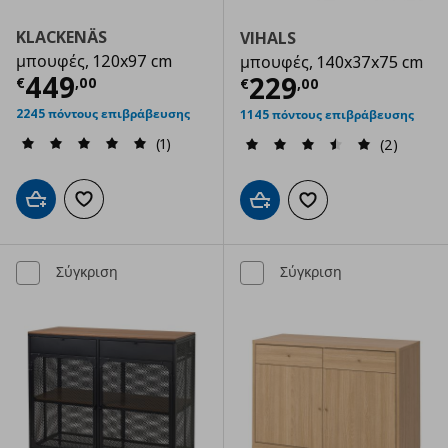
KLACKENÄS
VIHALS
μπουφές, 120x97 cm
μπουφές, 140x37x75 cm
Τρέχουσα τιμή
€ 449,00
449
Τρέχουσα τιμ
229
€
,
00
€
,
00
2245 πόντους επιβράβευσης
1145 πόντους επιβράβευσης
(1)
(2)
Προσθήκη στο καλάθι
Προσθήκη στα αγαπημένα
Προσθήκη στο καλάθι
Προσθήκη στα αγαπημ
Σύγκριση
Σύγκριση