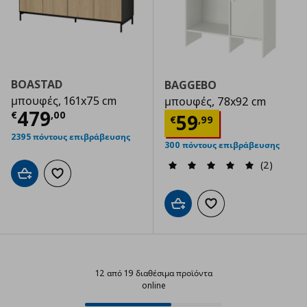
BOASTAD
BAGGEBO
μπουφές, 161x75 cm
μπουφές, 78x92 cm
Τρέχουσα τιμή
€ 479,00
479
€
,
00
Τρέχουσα τιμ
59
€
,
99
2395 πόντους επιβράβευσης
300 πόντους επιβράβευσης
(2)
Προσθήκη στο καλάθι
Προσθήκη στα αγαπημένα
Προσθήκη στο καλάθι
Προσθήκη στα αγαπημ
12 από 19 διαθέσιμα προϊόντα
online
12 από 19 διαθέσιμα προϊόντα onl