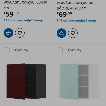
ντουλάπι τοίχου, 60x40
ντουλάπι τοίχου με
cm
ράφια, 40x60 cm
Τρέχουσα τιμή
€ 59,00
59
Τρέχουσα τιμ
69
€
,
00
€
,
00
295 πόντους επιβράβευσης
345 πόντους επιβράβευσης
Προσθήκη στο καλάθι
Προσθήκη στα αγαπημένα
Προσθήκη στο καλάθι
Προσθήκη στα αγαπημ
Σύγκριση
Σύγκριση