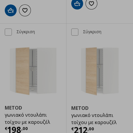
Προσθήκη στο καλάθι
Προσθήκη στα αγαπημ
Προσθήκη στο καλάθι
Προσθήκη στα αγαπημένα
Σύγκριση
Σύγκριση
METOD
METOD
γωνιακό ντουλάπι
γωνιακό ντουλάπι
τοίχου με καρουζέλ
τοίχου με καρουζέλ
Τρέχουσα τιμή
€ 198,00
198
Τρέχουσα τιμ
212
€
,
00
€
,
00