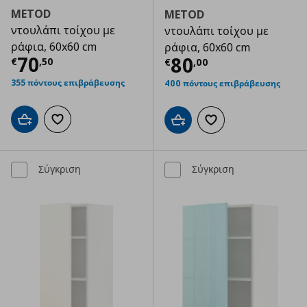
METOD
METOD
ντουλάπι τοίχου με
ντουλάπι τοίχου με
ράφια, 60x60 cm
ράφια, 60x60 cm
Τρέχουσα τιμή
€ 70,50
70
Τρέχουσα τιμ
80
€
,
50
€
,
00
355 πόντους επιβράβευσης
400 πόντους επιβράβευσης
Προσθήκη στο καλάθι
Προσθήκη στα αγαπημένα
Προσθήκη στο καλάθι
Προσθήκη στα αγαπημ
Σύγκριση
Σύγκριση