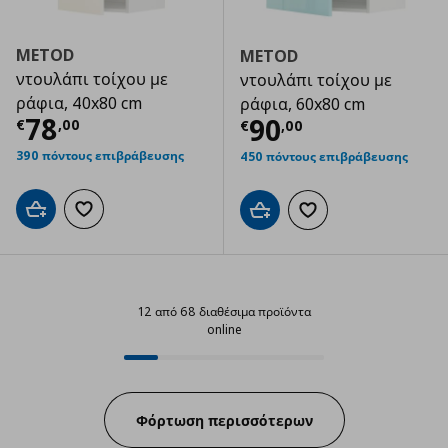
METOD
METOD
ντουλάπι τοίχου με
ντουλάπι τοίχου με
ράφια, 40x80 cm
ράφια, 60x80 cm
Τρέχουσα τιμή
€ 78,00
78
Τρέχουσα τιμ
90
€
,
00
€
,
00
390 πόντους επιβράβευσης
450 πόντους επιβράβευσης
Προσθήκη στο καλάθι
Προσθήκη στα αγαπημένα
Προσθήκη στο καλάθι
Προσθήκη στα αγαπημ
12 από 68 διαθέσιμα προϊόντα
online
12 από 68 διαθέσιμα προϊόντα on
Progress:
Φόρτωση περισσότερων