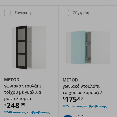
Σύγκριση
Σύγκριση
METOD
METOD
γωνιακό ντουλάπι
γωνιακό ντουλάπι
τοίχου με γυάλινα
τοίχου με καρουζέλ
Τρέχουσα τιμ
175
€
,
00
ράφια/πόρτα
Τρέχουσα τιμή
€ 248,00
248
€
,
00
875 πόντους επιβράβευσης
1240 πόντους επιβράβευσης