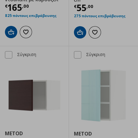
Τρέχουσα τιμή
€ 165,00
165
Τρέχουσα τιμ
55
€
,
00
€
,
00
825 πόντους επιβράβευσης
275 πόντους επιβράβευσης
Προσθήκη στο καλάθι
Προσθήκη στα αγαπημένα
Προσθήκη στο καλάθι
Προσθήκη στα αγαπημ
Σύγκριση
Σύγκριση
METOD
METOD