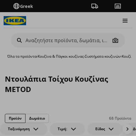
Greek
Πορεία παραγγελίας
Καταστή
Burge
Camera
Όλα τα προϊόντα
›
Κουζίνα & Πάγκοι κουζίνας
›
Συστήματα κουζινών
›
Κουζίν
Ντουλάπια Τοίχου Κουζίνας
METOD
Προϊόν
Δωμάτιο
68 Προϊόντα
Ταξινόμηση
Τιμή:
Είδος
Δ