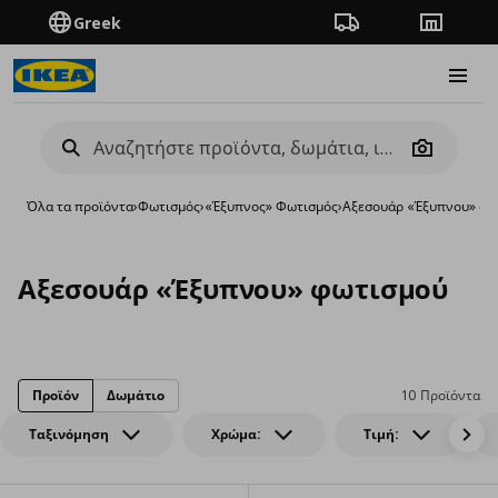
Greek
Πορεία παραγγελίας
Καταστή
Burge
Camera
Όλα τα προϊόντα
›
Φωτισμός
›
«Έξυπνος» Φωτισμός
›
Αξεσουάρ «Έξυπνου» φω
Αξεσουάρ «Έξυπνου» φωτισμού
Προϊόν
Δωμάτιο
10 Προϊόντα
Ταξινόμηση
Χρώμα:
Τιμή: