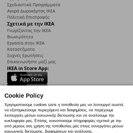
Σχεδιαστικά Προγράμματα
Αγορά Δωρoκάρτας IKEA
Πολιτική Επιστροφής
Σχετικά με την IKEA
Γνωρίζοντας την IKEA
Βιωσιμότητα
Εργασία στην IKEA
Καταστήματα
Συχνές Ερωτήσεις
Επικοινωνήστε μαζί μας
IKEA in Store App:
Cookie Policy
Follow us:
Χρησιμοποιούμε cookies ώστε η τοποθεσία μας να λειτουργεί σωστά,
να εξατομικεύουμε περιεχόμενο και διαφημίσεις, να παρέχουμε
Facebook
Instagram
TikTok
Youtube
Pinterest
Twitter
λειτουργίες μέσων κοινωνικής δικτύωσης και να αναλύουμε την
κυκλοφορία μας. Επίσης, κοινοποιούμε πληροφορίες σχετικά με την
από μέρους σας χρήση της τοποθεσίας μας στους συνεργάτες μέσων
κοινωνικής δικτύωσης, διαφημίσεων και ανάλυσης.