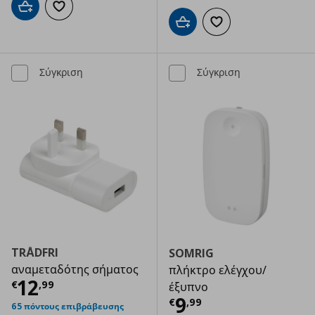
Προσθήκη στο καλάθι
Προσθήκη στα αγαπημένα
Προσθήκη στο καλάθι
Προσθήκη στα αγαπημ
Σύγκριση
Σύγκριση
TRÅDFRI
SOMRIG
αναμεταδότης σήματος
πλήκτρο ελέγχου/
Τρέχουσα τιμή
€ 12,99
12
€
,
99
έξυπνο
Τρέχουσα τιμ
9
€
,
99
65 πόντους επιβράβευσης