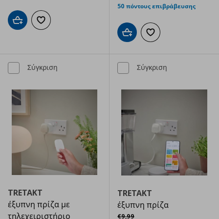
50 πόντους επιβράβευσης
Προσθήκη στο καλάθι
Προσθήκη στα αγαπημένα
Προσθήκη στο καλάθι
Προσθήκη στα αγαπημ
Σύγκριση
Σύγκριση
TRETAKT
TRETAKT
έξυπνη πρίζα με
έξυπνη πρίζα
Αρχική τιμή
€ 9,99
τηλεχειριστήριο
€
9
,
99