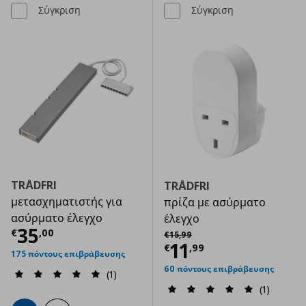
Σύγκριση
Σύγκριση
TRÅDFRI
TRÅDFRI
μετασχηματιστής για
πρίζα με ασύρματο
ασύρματο έλεγχο
έλεγχο
Τρέχουσα τιμή
€ 35,00
35
Αρχική τιμή
€ 15,99
€
,
00
€
15
,
99
Τρέχουσα τιμ
11
€
,
99
175 πόντους επιβράβευσης
60 πόντους επιβράβευσης
(1)
(1)