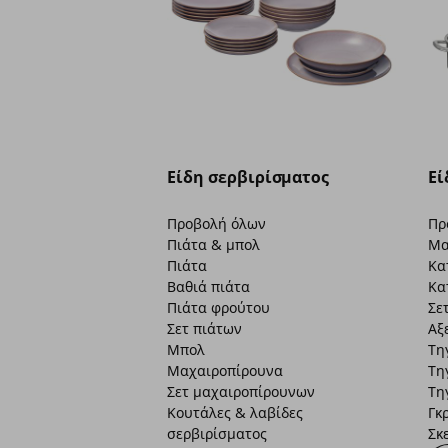
Είδη σερβιρίσματος
Εί
Προβολή όλων
Πρ
Πιάτα & μπολ
Μα
Πιάτα
Κα
Βαθιά πιάτα
Κα
Πιάτα φρούτου
Σε
Σετ πιάτων
Αξ
Μπολ
Τη
Μαχαιροπίρουνα
Τη
Σετ μαχαιροπίρουνων
Τη
Κουτάλες & λαβίδες
Γκ
σερβιρίσματος
Σκ