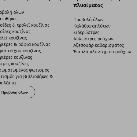
πλυσίματος
οβολή όλων
ατοθήκες
Προβολή όλων
σίδες & τρόλεϊ κουζίνας
Καλάθια απλύτων
σίδες κουζίνας
Σιδερώστρες
όλεϊ κουζίνας
Απλώστρες ρούχων
φιέρες & ράφια κουζίνας
Αξεσουάρ καθαρίσματος
φια τοίχου κουζίνας
Έπιπλα πλυντηρίου ρούχων
φιέρες κουζίνας
οιμες κουζίνες
σωματωμένος φωτισμός
τισμός για βιβλιοθήκες &
ουλάπια
Προβολή όλων