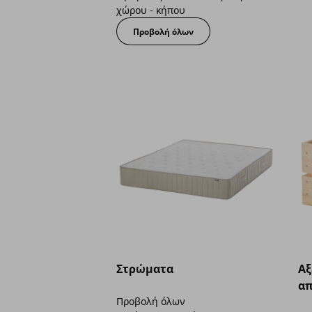
χώρου - κήπου
Προβολή όλων
Στρώματα
Aξ
απ
Προβολή όλων