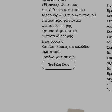
«Έξυπνος» Φωτισμός
Πρ
Σετ «Έξυπνου» φωτισμού
Βρ
Αξεσουάρ «Έξυπνου» φωτισμού
Κο
Επιτραπέζια φωτιστικά
Στ
Φωτισμός οροφής
Αλ
Κρεμαστά φωτιστικά
Κο
Φωτιστικά οροφής
Συ
Σποτ οροφής
δω
Καπέλα, βάσεις και καλώδια
Σκ
φωτιστικών
δω
Καπέλα φωτιστικών
Εσ
αξ
Προβολή όλων
δω
Βρ
Λε