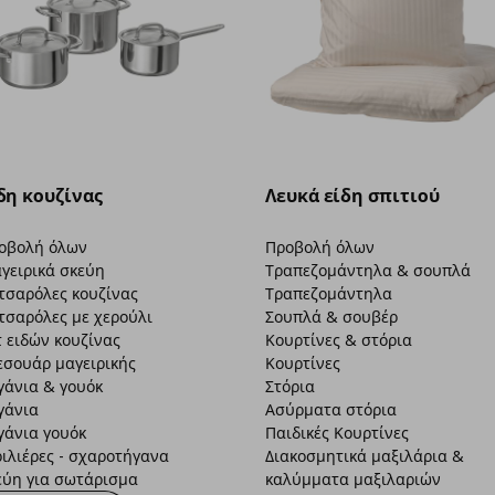
δη κουζίνας
Λευκά είδη σπιτιού
οβολή όλων
Προβολή όλων
γειρικά σκεύη
Τραπεζομάντηλα & σουπλά
τσαρόλες κουζίνας
Τραπεζομάντηλα
τσαρόλες με χερούλι
Σουπλά & σουβέρ
τ ειδών κουζίνας
Κουρτίνες & στόρια
εσουάρ μαγειρικής
Κουρτίνες
γάνια & γουόκ
Στόρια
γάνια
Ασύρματα στόρια
γάνια γουόκ
Παιδικές Κουρτίνες
ριλιέρες - σχαροτήγανα
Διακοσμητικά μαξιλάρια &
εύη για σωτάρισμα
καλύμματα μαξιλαριών