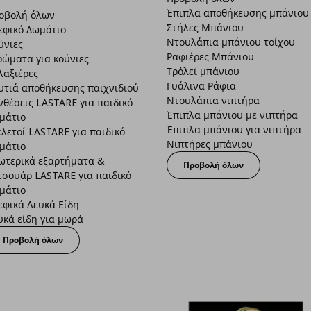
Έπιπλα αποθήκευσης μπάνιου
οβολή όλων
Στήλες Μπάνιου
εφικό Δωμάτιο
Ντουλάπια μπάνιου τοίχου
ύνιες
Ραφιέρες Μπάνιου
ρώματα για κούνιες
Τρόλεϊ μπάνιου
λαξιέρες
Γυάλινα Ράφια
υτιά αποθήκευσης παιχνιδιού
Ντουλάπια νιπτήρα
νθέσεις LASTARE για παιδικό
Έπιπλα μπάνιου με νιπτήρα
μάτιο
Έπιπλα μπάνιου για νιπτήρα
ελετοί LASTARE για παιδικό
Νιπτήρες μπάνιου
μάτιο
ωτερικά εξαρτήματα &
Προβολή όλων
εσουάρ LASTARE για παιδικό
μάτιο
εφικά Λευκά Είδη
υκά είδη για μωρά
Προβολή όλων