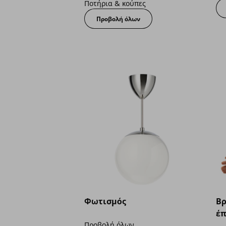
Ποτήρια & κούπες
Προβολή όλων
Φωτισμός
Βρ
έπ
Προβολή όλων