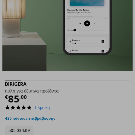
DIRIGERA
πύλη για έξυπνα προϊόντα
Τρέχουσα τιμή
€ 85,00
85
€
,
00
5.0
1 Κριτική
star
rating
425 πόντους επιβράβευσης
505.034.09