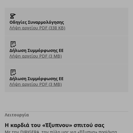
Οδηγίες Συναρμολόγησης
Λήψη αρχείου PDF (338 KB)
Δήλωση Συμμόρφωσης ΕΕ
Λήψη αρχείου PDF (3 MB)
Δήλωση Συμμόρφωσης ΕΕ
Λήψη αρχείου PDF (3 MB)
Λειτουργία
Η καρδιά του «Έξυπνου» σπιτού σας
Με την DIRIGERA, την πύλη μας για «Έξυπνα» προϊόντα,