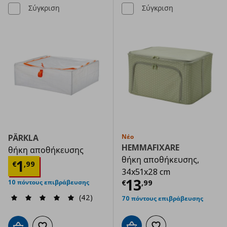
Σύγκριση
Σύγκριση
PÄRKLA
Νέο
HEMMAFIXARE
θήκη αποθήκευσης
θήκη αποθήκευσης,
Τρέχουσα τιμή
€ 1,99
1
€
,
99
34x51x28 cm
Τρέχουσα τιμ
13
€
,
99
10 πόντους επιβράβευσης
(42)
70 πόντους επιβράβευσης