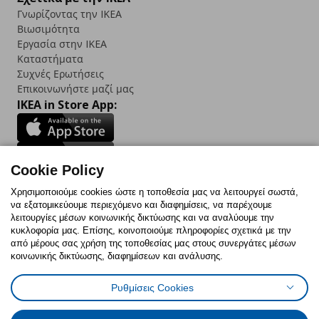
Γνωρίζοντας την IKEA
Βιωσιμότητα
Εργασία στην IKEA
Καταστήματα
Συχνές Ερωτήσεις
Επικοινωνήστε μαζί μας
IKEA in Store App:
Cookie Policy
Follow us:
Χρησιμοποιούμε cookies ώστε η τοποθεσία μας να λειτουργεί σωστά,
να εξατομικεύουμε περιεχόμενο και διαφημίσεις, να παρέχουμε
Facebook
Instagram
TikTok
Youtube
Pinterest
Twitter
λειτουργίες μέσων κοινωνικής δικτύωσης και να αναλύουμε την
κυκλοφορία μας. Επίσης, κοινοποιούμε πληροφορίες σχετικά με την
από μέρους σας χρήση της τοποθεσίας μας στους συνεργάτες μέσων
κοινωνικής δικτύωσης, διαφημίσεων και ανάλυσης.
Ρυθμίσεις Cookies
Πολιτική Cookies
Δήλωση ψηφιακής προσβασιμότητας
Έντυπο Επιστροφής / Ακύρωσης
Ρυθμίσεις cookies
Όροι Χρήσης