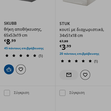
SKUBB
STUK
θήκη αποθήκευσης,
κουτί με διαχωριστικά,
65x53x19 cm
34x51x18 cm
Τρέχουσα τιμή
€ 8,99
8
Αρχική τιμή
€ 7,99
€
,
99
€
7
,
99
Τρέχουσα τιμ
3
€
,
99
45 πόντους επιβράβευσης
20 πόντους επιβράβευσης
(5)
(1)
Προσθήκη στο καλάθι
Προσθήκη στα αγαπημένα
Προσθήκη στα α
Ενημέρωση διαθεσιμότητας
Σύγκριση
Σύγκριση