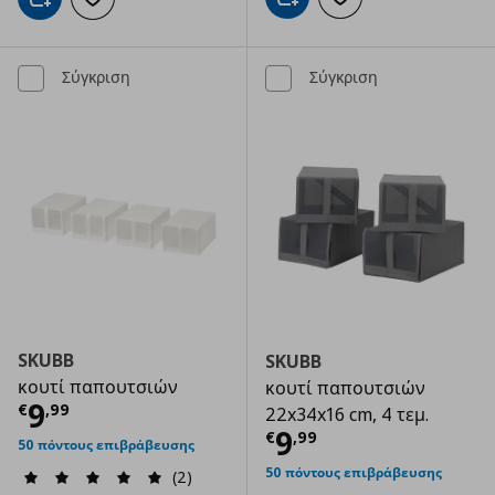
Προσθήκη στο καλάθι
Προσθήκη στα αγαπημ
Προσθήκη στο καλάθι
Προσθήκη στα αγαπημένα
Σύγκριση
Σύγκριση
SKUBB
SKUBB
κουτί παπουτσιών
κουτί παπουτσιών
Τρέχουσα τιμή
€ 9,99
9
€
,
99
22x34x16 cm, 4 τεμ.
Τρέχουσα τιμ
9
€
,
99
50 πόντους επιβράβευσης
50 πόντους επιβράβευσης
(2)