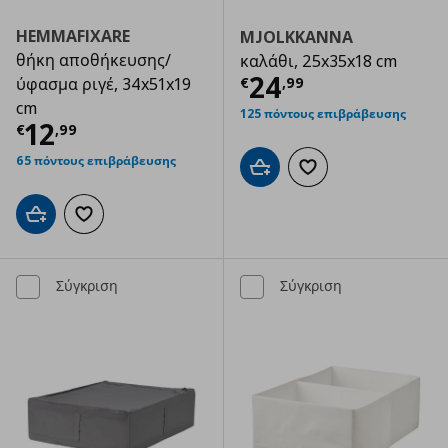
HEMMAFIXARE
MJOLKKANNA
θήκη αποθήκευσης/
καλάθι, 25x35x18 cm
Τρέχουσα τιμ
24
€
,
99
ύφασμα ριγέ, 34x51x19
cm
125 πόντους επιβράβευσης
Τρέχουσα τιμή
€ 12,99
12
€
,
99
65 πόντους επιβράβευσης
Προσθήκη στο καλάθι
Προσθήκη στα αγαπημ
Προσθήκη στο καλάθι
Προσθήκη στα αγαπημένα
Σύγκριση
Σύγκριση