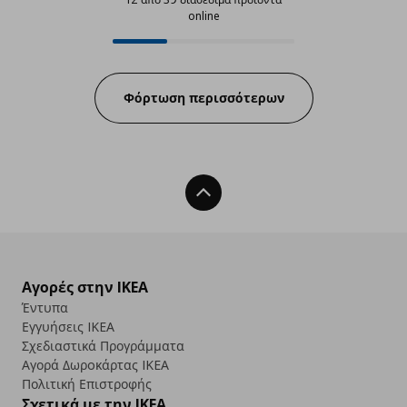
online
12 από 39 διαθέσιμα προϊόντα on
Progress:
Φόρτωση περισσότερων
Back To Top
Αγορές στην IKEA
Έντυπα
Εγγυήσεις IKEA
Σχεδιαστικά Προγράμματα
Αγορά Δωρoκάρτας IKEA
Πολιτική Επιστροφής
Σχετικά με την IKEA