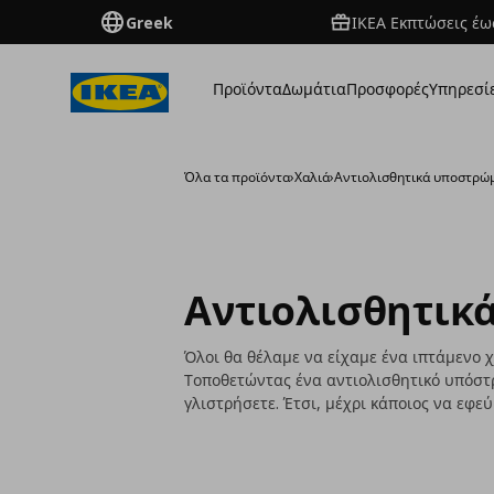
Greek
ΙΚΕΑ Εκπτώσεις έως
Προϊόντα
Δωμάτια
Προσφορές
Υπηρεσί
Όλα τα προϊόντα
›
Χαλιά
›
Αντιολισθητικά υποστρώ
Αντιολισθητικ
Όλοι θα θέλαμε να είχαμε ένα ιπτάμενο 
Τοποθετώντας ένα αντιολισθητικό υπόστρ
γλιστρήσετε. Έτσι, μέχρι κάποιος να εφε