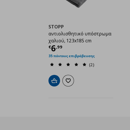
STOPP
αντιολισθητικό υπόστρωμα
χαλιού, 123x185 cm
Τρέχουσα τιμή
€ 6,9
6
€
,
99
35 πόντους επιβράβευσης
(2)
Προσθήκη στο καλάθι
Προσθήκη στα αγαπημένα