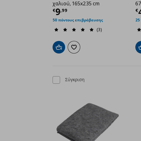
χαλιού, 165x235 cm
67
Τρέχουσα τιμή
€ 9,9
Τ
9
€
,
99
€
50 πόντους επιβράβευσης
25
(3)
Προσθήκη στο καλάθι
Προσθήκη στα αγαπημένα
Σύγκριση