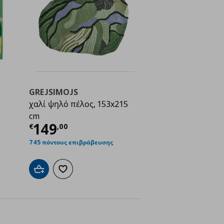
GREJSIMOJS
χαλί ψηλό πέλος, 153x215
ή
€ 24,99
cm
Τρέχουσα τιμή
€ 149,00
149
€
,
00
745 πόντους επιβράβευσης
ένα
Προσθήκη στο καλάθι
Προσθήκη στα αγαπημένα