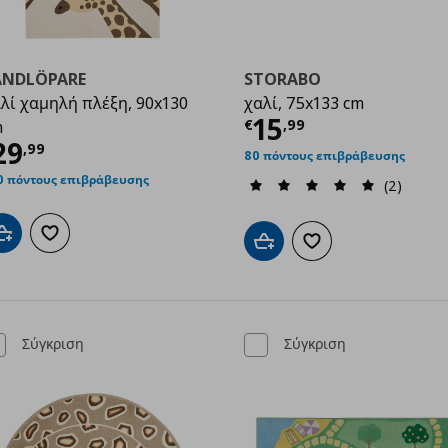
ANDLÖPARE
STORABO
λί χαμηλή πλέξη, 90x130
χαλί, 75x133 cm
99
Τρέχουσα τιμ
15
€
,
99
m
ρέχουσα τιμή
€ 29,99
29
,
99
80 πόντους επιβράβευσης
0 πόντους επιβράβευσης
(2)
Προσθήκη στο καλάθι
Προσθήκη στα αγαπημένα
Προσθήκη στο καλάθι
Προσθήκη στα αγαπημ
Σύγκριση
Σύγκριση