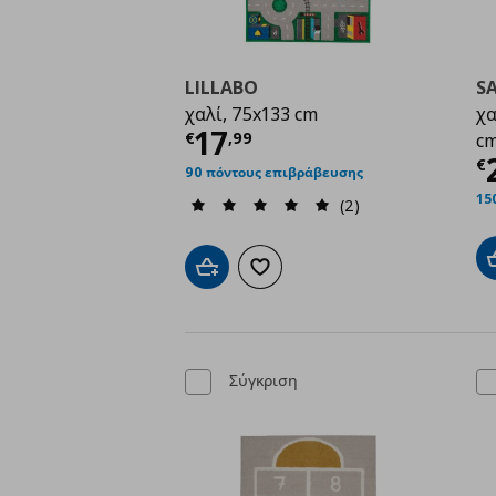
LILLABO
S
χαλί, 75x133 cm
χα
Τρέχουσα τιμή
€ 17,
17
€
,
99
c
Τ
€
90 πόντους επιβράβευσης
15
(2)
Προσθήκη στο καλάθι
Προσθήκη στα αγαπημένα
Σύγκριση