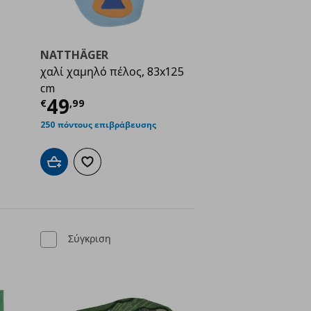
NATTHÄGER
χαλί χαμηλό πέλος, 83x125
ή
€ 15,99
cm
Τρέχουσα τιμή
€ 49,99
49
€
,
99
250 πόντους επιβράβευσης
Προσθήκη στο καλάθι
Προσθήκη στα αγαπημένα
ένα
Σύγκριση