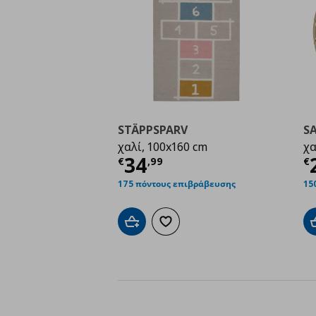
STÄPPSPARV
S
χαλί, 100x160 cm
χα
Τρέχουσα τιμή
€ 34,
Τ
34
€
,
99
€
175 πόντους επιβράβευσης
15
Προσθήκη στο καλάθι
Προσθήκη στα αγαπημένα