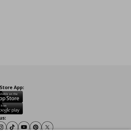
ine
 Store App:
us:
ook
Instagram
TikTok
Youtube
Pinterest
Twitter