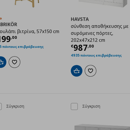
ο
HAVSTA
ABRIKÖR
σύνθεση αποθήκευσης με
ουλάπι βιτρίνα, 57x150 cm
συρόμενες πόρτες,
ρέχουσα τιμή
€ 199,00
199
,
00
99
202x47x212 cm
Τρέχουσα τιμ
987
€
,
00
5 πόντους επιβράβευσης
4935 πόντους επιβράβευσης
Προσθήκη στο καλάθι
Προσθήκη στα αγαπημένα
Προσθήκη στο καλάθι
Προσθήκη στα αγαπημ
Σύγκριση
Σύγκριση