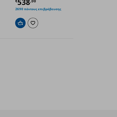
Τρέχουσα τιμή
€ 538,00
538
€
,
00
2690 πόντους επιβράβευσης
ένα
Προσθήκη στο καλάθι
Προσθήκη στα αγαπημένα
nline