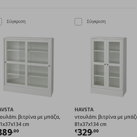
Σύγκριση
Σύγκριση
AVSTA
HAVSTA
ουλάπι βιτρίνα με μπάζα,
ντουλάπι βιτρίνα με μπάζ
1x37x134 cm
81x37x134 cm
8,99
ρέχουσα τιμή
€ 389,00
Τρέχουσα τιμ
389
329
,
00
€
,
00