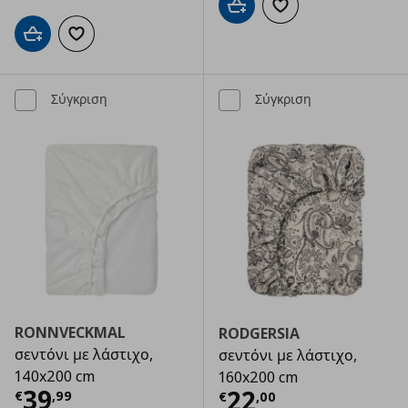
Προσθήκη στο καλάθι
Προσθήκη στα αγαπημ
Προσθήκη στο καλάθι
Προσθήκη στα αγαπημένα
Σύγκριση
Σύγκριση
RONNVECKMAL
RODGERSIA
σεντόνι με λάστιχο,
σεντόνι με λάστιχο,
140x200 cm
160x200 cm
Τρέχουσα τιμή
€ 39,99
39
Τρέχουσα τιμ
22
€
,
99
€
,
00