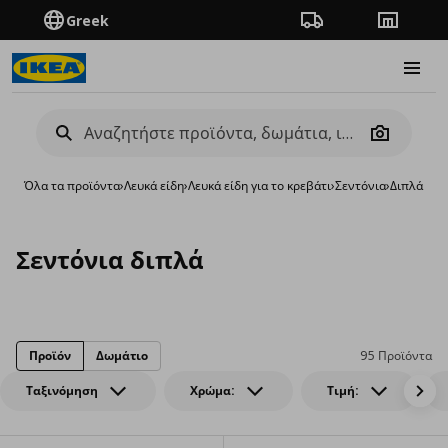
Greek
Πορεία παραγγελίας
Καταστή
Burge
Camera
Όλα τα προϊόντα
›
Λευκά είδη
›
Λευκά είδη για το κρεβάτι
›
Σεντόνια
›
Διπλά
Σεντόνια διπλά
Προϊόν
Δωμάτιο
95 Προϊόντα
Ταξινόμηση
Χρώμα:
Τιμή: