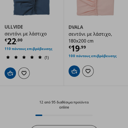
ULLVIDE
DVALA
σεντόνι με λάστιχο
σεντόνι με λάστιχο,
Τρέχουσα τιμή
€ 22,00
22
€
,
00
180x200 cm
Τρέχουσα τιμ
19
€
,
99
110 πόντους επιβράβευσης
100 πόντους επιβράβευσης
(1)
Προσθήκη στο καλάθι
Προσθήκη στα αγαπημ
Προσθήκη στο καλάθι
Προσθήκη στα αγαπημένα
12 από 95 διαθέσιμα προϊόντα
online
12 από 95 διαθέσιμα προϊόντα on
Progress: