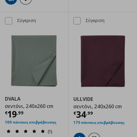
Προσθήκη στο καλάθι
Προσθήκη στα αγαπημένα
Σύγκριση
Σύγκριση
DVALA
ULLVIDE
σεντόνι, 240x260 cm
σεντόνι, 240x260 cm
Τρέχουσα τιμή
€ 19,99
19
Τρέχουσα τιμ
34
€
,
99
€
,
99
100 πόντους επιβράβευσης
175 πόντους επιβράβευσης
(1)