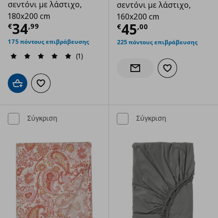
σεντόνι με λάστιχο,
σεντόνι με λάστιχο,
180x200 cm
160x200 cm
Τρέχουσα τιμή
€ 34,99
34
Τρέχουσα τιμ
45
€
,
99
€
,
00
175 πόντους επιβράβευσης
225 πόντους επιβράβευσης
(1)
Προσθήκη στα α
Ενημέρωση διαθεσιμότητας
Προσθήκη στο καλάθι
Προσθήκη στα αγαπημένα
Σύγκριση
Σύγκριση