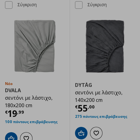
Σύγκριση
Σύγκριση
Νέο
DYTÅG
DVALA
σεντόνι με λάστιχο,
σεντόνι με λάστιχο,
140x200 cm
180x200 cm
Τρέχουσα τιμ
55
€
,
00
Τρέχουσα τιμή
€ 19,99
19
€
,
99
275 πόντους επιβράβευσης
100 πόντους επιβράβευσης
Προσθήκη στο καλάθι
Προσθήκη στα αγαπημ