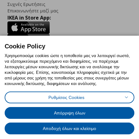
Συχνές Ερωτήσεις
Επικοινωνήστε μαζί μας
IKEA in Store App:
Cookie Policy
Follow us:
Χρησιμοποιούμε cookies ώστε η τοποθεσία μας να λειτουργεί σωστά,
να εξατομικεύουμε περιεχόμενο και διαφημίσεις, να παρέχουμε
Facebook
Instagram
TikTok
Youtube
Pinterest
Twitter
λειτουργίες μέσων κοινωνικής δικτύωσης και να αναλύουμε την
κυκλοφορία μας. Επίσης, κοινοποιούμε πληροφορίες σχετικά με την
από μέρους σας χρήση της τοποθεσίας μας στους συνεργάτες μέσων
κοινωνικής δικτύωσης, διαφημίσεων και ανάλυσης.
Ρυθμίσεις Cookies
Πολιτική Cookies
Δήλωση ψηφιακής προσβασιμότητας
Έντυπο Επιστροφής / Ακύρωσης
Ρυθμίσεις cookies
Όροι Χρήσης
Γενική Πολιτική Προσωπικών Δεδομένων
Απόρριψη όλων
Πολιτική Προσωπικών Δεδομένων για IKEA.com.cy
Αποδοχή όλων και κλείσιμο
© Inter-IKEA Systems B.V. 1999 - 2025