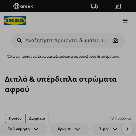
Greek
Πορεία παραγγελίας
Καταστή
Burge
Camera
Όλα τα προϊόντα
›
Στρώματα
›
Στρώματα αφρού
›
Διπλά & υπέρδιπλα
Διπλά & υπέρδιπλα στρώματα
αφρού
Προϊόν
Δωμάτιο
13 Προϊόντα
Ταξινόμηση
Χρώμα:
Τιμή: