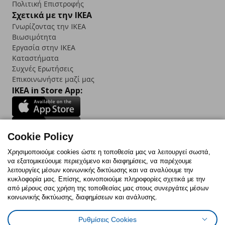
Πολιτική Επιστροφής
Σχετικά με την IKEA
Γνωρίζοντας την IKEA
Βιωσιμότητα
Εργασία στην IKEA
Καταστήματα
Συχνές Ερωτήσεις
Επικοινωνήστε μαζί μας
IKEA in Store App:
Cookie Policy
Follow us:
Χρησιμοποιούμε cookies ώστε η τοποθεσία μας να λειτουργεί σωστά,
να εξατομικεύουμε περιεχόμενο και διαφημίσεις, να παρέχουμε
Facebook
Instagram
TikTok
Youtube
Pinterest
Twitter
λειτουργίες μέσων κοινωνικής δικτύωσης και να αναλύουμε την
κυκλοφορία μας. Επίσης, κοινοποιούμε πληροφορίες σχετικά με την
από μέρους σας χρήση της τοποθεσίας μας στους συνεργάτες μέσων
κοινωνικής δικτύωσης, διαφημίσεων και ανάλυσης.
Ρυθμίσεις Cookies
Πολιτική Cookies
Δήλωση ψηφιακής προσβασιμότητας