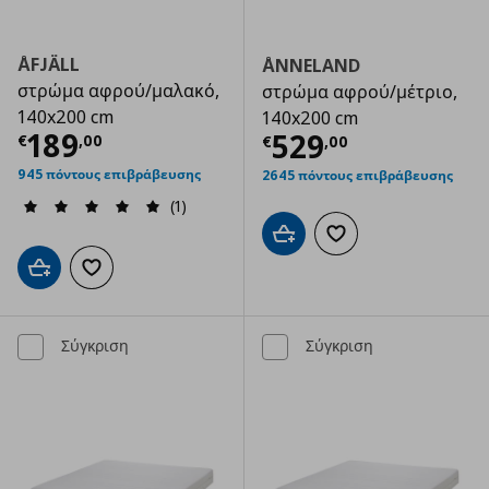
ÅFJÄLL
ÅNNELAND
στρώμα αφρού/μαλακό,
στρώμα αφρού/μέτριο,
140x200 cm
140x200 cm
Τρέχουσα τιμή
€ 189,00
189
Τρέχουσα τιμ
529
€
,
00
€
,
00
945 πόντους επιβράβευσης
2645 πόντους επιβράβευσης
(1)
Προσθήκη στο καλάθι
Προσθήκη στα αγαπημ
Προσθήκη στο καλάθι
Προσθήκη στα αγαπημένα
Σύγκριση
Σύγκριση