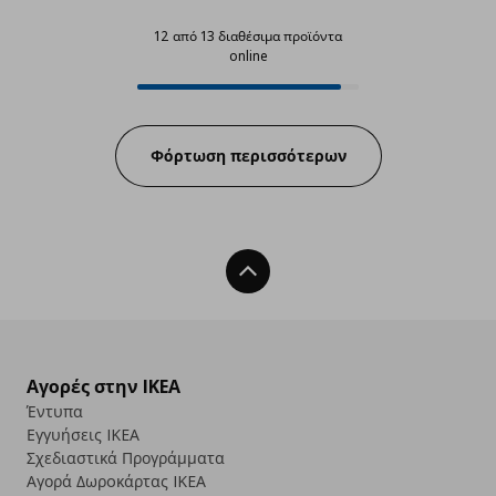
12 από 13 διαθέσιμα προϊόντα
online
12 από 13 διαθέσιμα προϊόντα onl
Progress:
Φόρτωση περισσότερων
Back To Top
Αγορές στην IKEA
Έντυπα
Εγγυήσεις IKEA
Σχεδιαστικά Προγράμματα
Αγορά Δωρoκάρτας IKEA