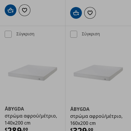
Προσθήκη στο καλάθι
Προσθήκη στα αγαπημένα
Προσθήκη στο καλάθι
Προσθήκη στα αγαπημ
Σύγκριση
Σύγκριση
ÅBYGDA
ÅBYGDA
στρώμα αφρού/μέτριο,
στρώμα αφρού/μέτριο,
140x200 cm
160x200 cm
Τρέχουσα τιμή
€ 289,00
289
Τρέχουσα τιμ
329
€
,
00
€
,
00