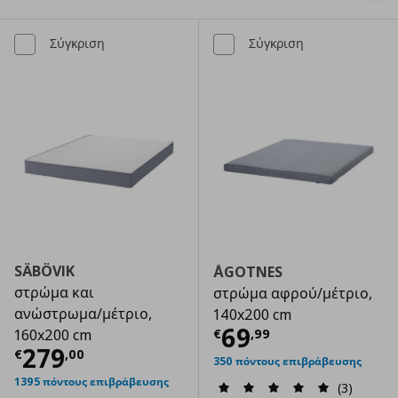
Σύγκριση
Σύγκριση
SÄBÖVIK
ÅGOTNES
στρώμα και
στρώμα αφρού/μέτριο,
ανώστρωμα/μέτριο,
140x200 cm
Τρέχουσα τιμ
69
€
,
99
160x200 cm
Τρέχουσα τιμή
€ 279,00
279
€
,
00
350 πόντους επιβράβευσης
1395 πόντους επιβράβευσης
(3)