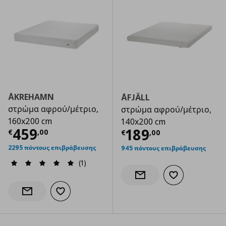
ÅKREHAMN
ÅFJÄLL
στρώμα αφρού/μέτριο,
στρώμα αφρού/μέτριο,
160x200 cm
140x200 cm
Τρέχουσα τιμή
€ 459,00
459
Τρέχουσα τιμ
189
€
,
00
€
,
00
2295 πόντους επιβράβευσης
945 πόντους επιβράβευσης
(1)
Προσθήκη στα α
Ενημέρωση διαθεσιμότητας
Προσθήκη στα αγαπημένα
Ενημέρωση διαθεσιμότητας