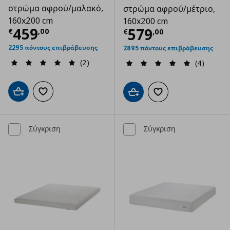
στρώμα αφρού/μαλακό,
στρώμα αφρού/μέτριο,
160x200 cm
160x200 cm
Τρέχουσα τιμή
€ 459,00
459
Τρέχουσα τιμ
579
€
,
00
€
,
00
2295 πόντους επιβράβευσης
2895 πόντους επιβράβευσης
(2)
(4)
Προσθήκη στο καλάθι
Προσθήκη στα αγαπημένα
Προσθήκη στο καλάθι
Προσθήκη στα αγαπημ
Σύγκριση
Σύγκριση