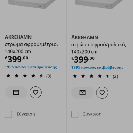
ÅKREHAMN
ÅKREHAMN
στρώμα αφρού/μέτριο,
στρώμα αφρού/μαλακό,
140x200 cm
140x200 cm
Τρέχουσα τιμή
€ 399,00
399
Τρέχουσα τιμ
399
€
,
00
€
,
00
1995 πόντους επιβράβευσης
1995 πόντους επιβράβευσης
(3)
(2)
Προσθήκη στα αγαπημένα
Ενημέρωση διαθεσιμότητας
Προσθήκη στα α
Ενημέρωση διαθεσιμότητας
Σύγκριση
Σύγκριση