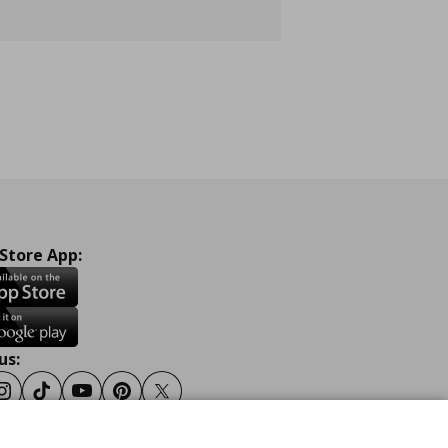
 Store App:
us:
ook
Instagram
TikTok
Youtube
Pinterest
Twitter