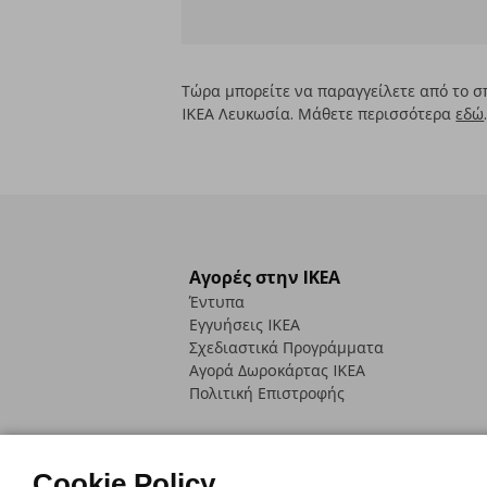
Τώρα μπορείτε να παραγγείλετε από το σ
IKEA Λευκωσία. Μάθετε περισσότερα
εδώ
Αγορές στην IKEA
Έντυπα
Εγγυήσεις IKEA
Σχεδιαστικά Προγράμματα
Αγορά Δωρoκάρτας IKEA
Πολιτική Επιστροφής
Cookie Policy