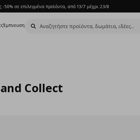
 -50% σε επιλεγμένα προϊόντα, από 13/7 μέχρι 23/8
ες
Έμπνευση
 and Collect