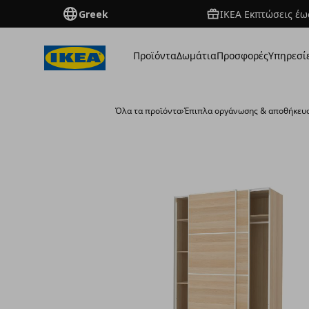
Greek
ΙΚΕΑ Εκπτώσεις έως
Προϊόντα
Δωμάτια
Προσφορές
Υπηρεσί
Όλα τα προϊόντα
›
Έπιπλα οργάνωσης & αποθήκευ