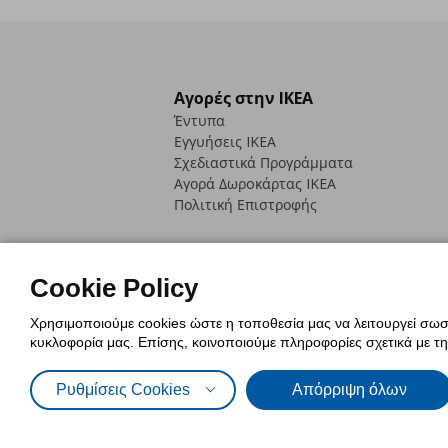
Αγορές στην IKEA
Έντυπα
Εγγυήσεις IKEA
Σχεδιαστικά Προγράμματα
Αγορά Δωρoκάρτας IKEA
Πολιτική Επιστροφής
Cookie Policy
Χρησιμοποιούμε cookies ώστε η τοποθεσία μας να λειτουργεί σωστ
Πολιτική Cookies
Δήλωση ψηφιακή
κυκλοφορία μας. Επίσης, κοινοποιούμε πληροφορίες σχετικά με τ
Πολιτική Προσωπικών Δεδομένων γ
Ρυθμίσεις Cookies
Απόρριψη όλων
© Inter-IKEA Systems B.V. 1999 - 2025