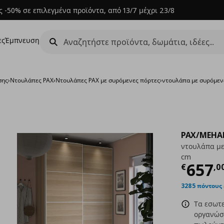
 -50% σε επιλεγμένα προϊόντα, από 13/7 μέχρι 23/8
ες
Έμπνευση
σης
›
Ντουλάπες PAX
›
Ντουλάπες PAX με συρόμενες πόρτες
›
ντουλάπα με συρόμεν
PAX/MEH
ντουλάπα με
cm
Τρέχ
657
€
,
0
3285 πόντους
Τα εσωτ
οργανώσε