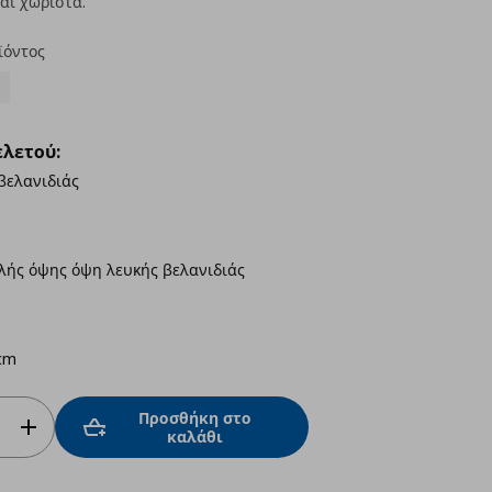
αι χωριστά.
ϊόντος
λετού:
βελανιδιάς
ής όψης όψη λευκής βελανιδιάς
cm
Προσθήκη στο
καλάθι