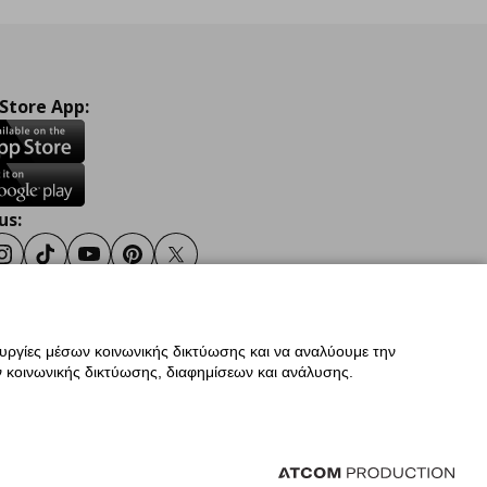
 Store App:
us:
ook
Instagram
TikTok
Youtube
Pinterest
Twitter
ουργίες μέσων κοινωνικής δικτύωσης και να αναλύουμε την
σης
Γενική Πολιτική Προσωπικών Δεδομένων
 κοινωνικής δικτύωσης, διαφημίσεων και ανάλυσης.