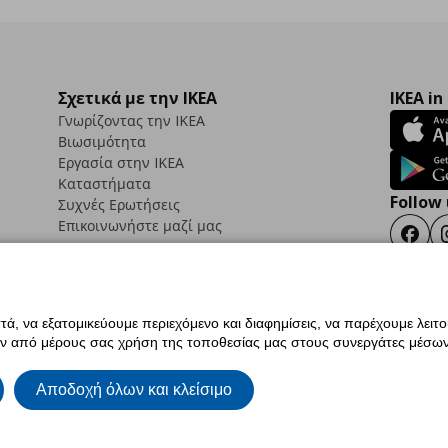
Σχετικά με την IKEA
IKEA in
Γνωρίζοντας την IKEA
Βιωσιμότητα
Εργασία στην IKEA
Καταστήματα
Follow 
Συχνές Ερωτήσεις
Επικοινωνήστε μαζί μας
Faceb
ά, να εξατομικεύουμε περιεχόμενο και διαφημίσεις, να παρέχουμε λειτ
ς προσβασιμότητας
Έντυπο Επιστροφής / Ακύρωσης
Ρυθμίσεις cookies
Όροι Χρή
ην από μέρους σας χρήση της τοποθεσίας μας στους συνεργάτες μέσων
ια IKEA.com.cy
Αποδοχή όλων και κλείσιμο