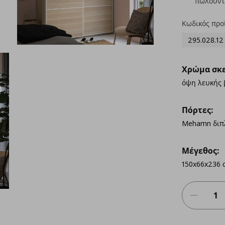
πωλούντ
Κωδικός προ
295.028.12
Χρώμα σκε
όψη λευκής 
Πόρτες:
Mehamn διπλ
Μέγεθος:
150x66x236 