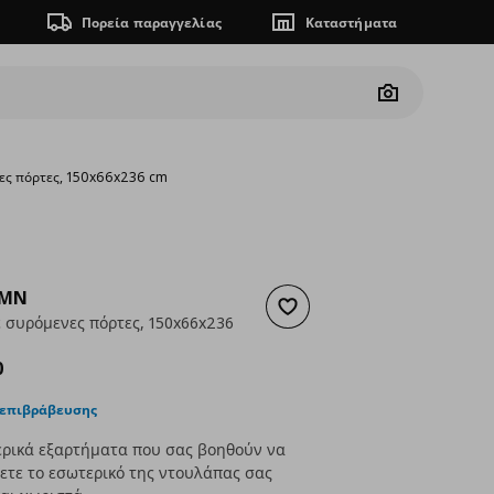
Πορεία παραγγελίας
Καταστήματα
Camera
ες πόρτες, 150x66x236 cm
AMN
Προσθήκη στα αγαπημένα
 συρόμενες πόρτες, 150x66x236
ουσα τιμή
€ 657,00
0
 επιβράβευσης
ερικά εξαρτήματα που σας βοηθούν να
τε το εσωτερικό της ντουλάπας σας