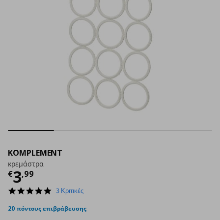
KOMPLEMENT
κρεμάστρα
Τρέχουσα τιμή
€ 3,99
3
€
,
99
5.0
3 Κριτικές
star
rating
20 πόντους επιβράβευσης