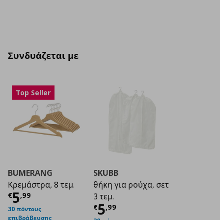
Συνδυάζεται με
Top Seller
BUMERANG
SKUBB
Κρεμάστρα, 8 τεμ.
θήκη για ρούχα, σετ
Τρέχουσα τιμή
€ 5,99
5
€
,
99
3 τεμ.
Τρέχουσα τιμή
€ 5
5
€
,
99
30 πόντους
επιβράβευσης