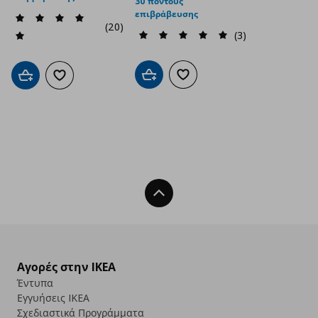
30 πόντους
επιβράβευσης
(20)
(3)
Προσθήκη στο καλάθι
Προσθήκη στα αγαπημένα
Προσθήκη στο καλάθι
Προσθήκη στα αγαπημένα
Back To Top
Αγορές στην IKEA
Έντυπα
Εγγυήσεις IKEA
Σχεδιαστικά Προγράμματα