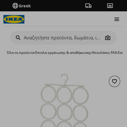
Greek
Πορεία παραγγελίας
Καταστή
Burge
Camera
Όλα τα προϊόντα
›
Έπιπλα οργάνωσης & αποθήκευσης
›
Ντουλάπες PAX
›
Εσωτε
Προσθή