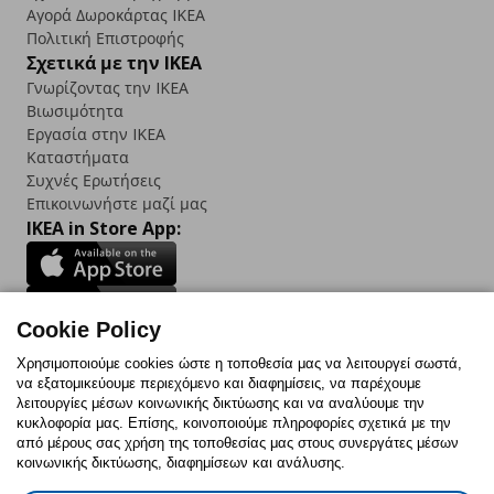
Αγορά Δωρoκάρτας IKEA
Πολιτική Επιστροφής
Σχετικά με την IKEA
Γνωρίζοντας την IKEA
Βιωσιμότητα
Εργασία στην IKEA
Καταστήματα
Συχνές Ερωτήσεις
Επικοινωνήστε μαζί μας
IKEA in Store App:
Cookie Policy
Follow us:
Χρησιμοποιούμε cookies ώστε η τοποθεσία μας να λειτουργεί σωστά,
να εξατομικεύουμε περιεχόμενο και διαφημίσεις, να παρέχουμε
Facebook
Instagram
TikTok
Youtube
Pinterest
Twitter
λειτουργίες μέσων κοινωνικής δικτύωσης και να αναλύουμε την
κυκλοφορία μας. Επίσης, κοινοποιούμε πληροφορίες σχετικά με την
από μέρους σας χρήση της τοποθεσίας μας στους συνεργάτες μέσων
κοινωνικής δικτύωσης, διαφημίσεων και ανάλυσης.