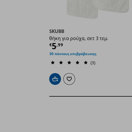
SKUBB
θήκη για ρούχα, σετ 3 τεμ.
Τρέχουσα τιμή
€ 5,9
5
€
,
99
30 πόντους επιβράβευσης
(3)
Προσθήκη στο καλάθι
Προσθήκη στα αγαπημένα