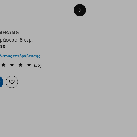
Next
MERANG
μάστρα, 8 τεμ.
ρέχουσα τιμή
€ 5,99
,
99
όντους επιβράβευσης
(35)
ροσθήκη στο καλάθι
Προσθήκη στα αγαπημένα