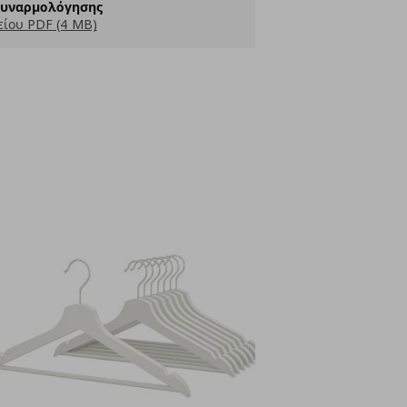
Συναρμολόγησης
ίου PDF (4 MB)