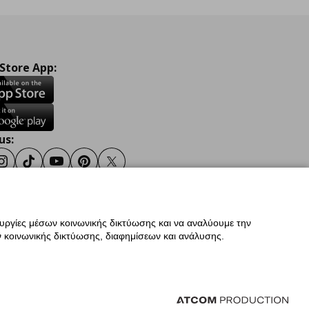
 Store App:
us:
ook
Instagram
TikTok
Youtube
Pinterest
Twitter
ουργίες μέσων κοινωνικής δικτύωσης και να αναλύουμε την
σης
Γενική Πολιτική Προσωπικών Δεδομένων
 κοινωνικής δικτύωσης, διαφημίσεων και ανάλυσης.