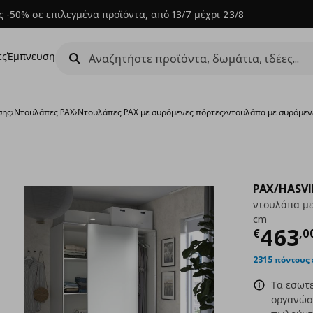
 -50% σε επιλεγμένα προϊόντα, από 13/7 μέχρι 23/8
ες
Έμπνευση
σης
›
Ντουλάπες PAX
›
Ντουλάπες PAX με συρόμενες πόρτες
›
ντουλάπα με συρόμεν
PAX/HASVI
ντουλάπα με
cm
Τρέχ
463
€
,
0
2315 πόντους
Τα εσωτ
οργανώσε