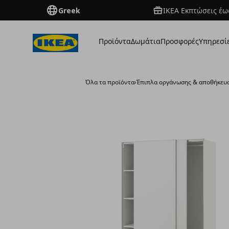
Greek
ΙΚΕΑ Εκπτώσεις έως
Προϊόντα
Δωμάτια
Προσφορές
Υπηρεσί
Όλα τα προϊόντα
›
Έπιπλα οργάνωσης & αποθήκευ