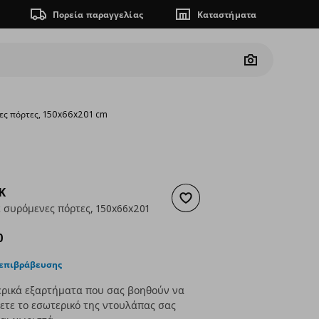
Πορεία παραγγελίας
Καταστήματα
Camera
ες πόρτες, 150x66x201 cm
K
Προσθήκη στα αγαπημένα
 συρόμενες πόρτες, 150x66x201
ουσα τιμή
€ 463,00
0
 επιβράβευσης
ερικά εξαρτήματα που σας βοηθούν να
τε το εσωτερικό της ντουλάπας σας