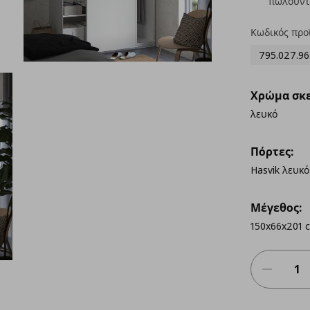
πωλούντ
Κωδικός προ
795.027.96
Χρώμα σκε
λευκό
Πόρτες:
Hasvik λευκό
Μέγεθος:
150x66x201 