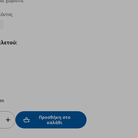
αι χωριστά.
ϊόντος
λετού:
cm
Προσθήκη στο
καλάθι