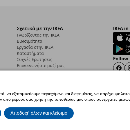
Σχετικά με την IKEA
IKEA in
Γνωρίζοντας την IKEA
Βιωσιμότητα
Εργασία στην IKEA
Καταστήματα
Follow 
Συχνές Ερωτήσεις
Επικοινωνήστε μαζί μας
Faceb
ά, να εξατομικεύουμε περιεχόμενο και διαφημίσεις, να παρέχουμε λειτ
ς προσβασιμότητας
Έντυπο Επιστροφής / Ακύρωσης
Ρυθμίσεις cookies
Όροι Χρή
ην από μέρους σας χρήση της τοποθεσίας μας στους συνεργάτες μέσων
ια IKEA.com.cy
Αποδοχή όλων και κλείσιμο