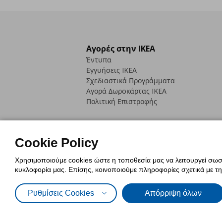
Αγορές στην IKEA
Έντυπα
Εγγυήσεις IKEA
Σχεδιαστικά Προγράμματα
Αγορά Δωρoκάρτας IKEA
Πολιτική Επιστροφής
Cookie Policy
Χρησιμοποιούμε cookies ώστε η τοποθεσία μας να λειτουργεί σωστ
Πολιτική Cookies
Δήλωση ψηφιακή
κυκλοφορία μας. Επίσης, κοινοποιούμε πληροφορίες σχετικά με τ
Πολιτική Προσωπικών Δεδομένων γ
Ρυθμίσεις Cookies
Απόρριψη όλων
© Inter-IKEA Systems B.V. 1999 - 2025