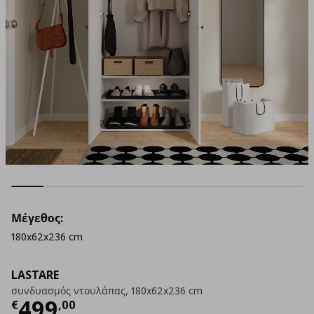
Μέγεθος:
180x62x236 cm
LASTARE
συνδυασμός ντουλάπας, 180x62x236 cm
Τρέχουσα τιμή
€ 499,00
499
€
,
00