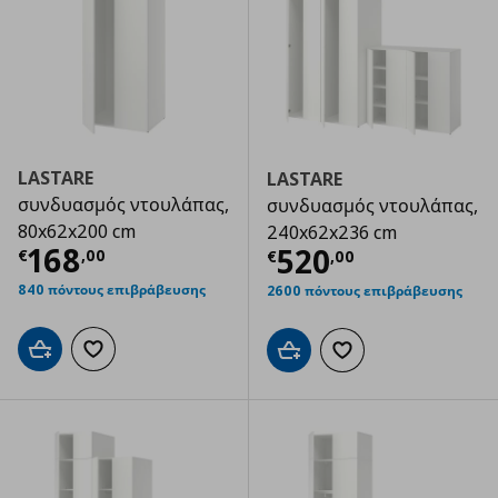
LASTARE
LASTARE
συνδυασμός ντουλάπας,
συνδυασμός ντουλάπας,
80x62x200 cm
240x62x236 cm
Τρέχουσα τιμή
€ 168,00
168
Τρέχουσα τιμ
520
€
,
00
€
,
00
840 πόντους επιβράβευσης
2600 πόντους επιβράβευσης
Προσθήκη στο καλάθι
Προσθήκη στα αγαπημένα
Προσθήκη στο καλάθι
Προσθήκη στα αγαπημ