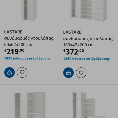
LASTARE
LASTARE
συνδυασμός ντουλάπας,
συνδυασμός ντουλάπας,
60x62x200 cm
180x42x200 cm
Τρέχουσα τιμή
€ 219,00
219
Τρέχουσα τιμ
372
€
,
00
€
,
00
1095 πόντους επιβράβευσης
1860 πόντους επιβράβευσης
Προσθήκη στο καλάθι
Προσθήκη στα αγαπημένα
Προσθήκη στο καλάθι
Προσθήκη στα αγαπημ