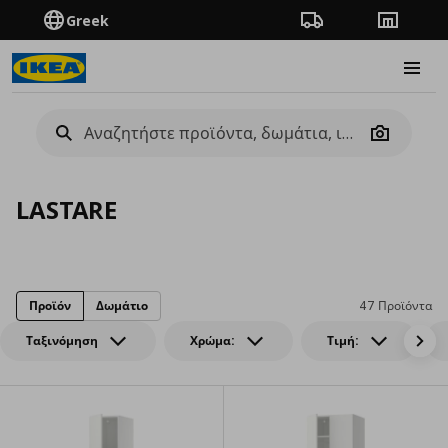
Greek
Πορεία παραγγελίας
Καταστή
Burge
Camera
LASTARE
Προϊόν
Δωμάτιο
47 Προϊόντα
Ταξινόμηση
Χρώμα:
Τιμή: