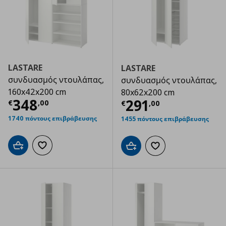
LASTARE
LASTARE
συνδυασμός ντουλάπας,
συνδυασμός ντουλάπας,
160x42x200 cm
80x62x200 cm
Τρέχουσα τιμή
€ 348,00
348
Τρέχουσα τιμ
291
€
,
00
€
,
00
1740 πόντους επιβράβευσης
1455 πόντους επιβράβευσης
Προσθήκη στο καλάθι
Προσθήκη στα αγαπημένα
Προσθήκη στο καλάθι
Προσθήκη στα αγαπημ