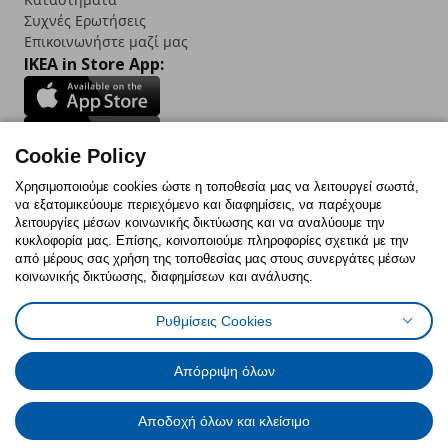
Συχνές Ερωτήσεις
Επικοινωνήστε μαζί μας
IKEA in Store App:
Cookie Policy
Follow us:
Χρησιμοποιούμε cookies ώστε η τοποθεσία μας να λειτουργεί σωστά,
να εξατομικεύουμε περιεχόμενο και διαφημίσεις, να παρέχουμε
Facebook
Instagram
TikTok
Youtube
Pinterest
Twitter
λειτουργίες μέσων κοινωνικής δικτύωσης και να αναλύουμε την
κυκλοφορία μας. Επίσης, κοινοποιούμε πληροφορίες σχετικά με την
από μέρους σας χρήση της τοποθεσίας μας στους συνεργάτες μέσων
κοινωνικής δικτύωσης, διαφημίσεων και ανάλυσης.
Ρυθμίσεις Cookies
Πολιτική Cookies
Δήλωση ψηφιακής προσβασιμότητας
Έντυπο Επιστροφής / Ακύρωσης
Ρυθμίσεις cookies
Όροι Χρήσης
Γενική Πολιτική Προσωπικών Δεδομένων
Απόρριψη όλων
Πολιτική Προσωπικών Δεδομένων για IKEA.com.cy
Αποδοχή όλων και κλείσιμο
© Inter-IKEA Systems B.V. 1999 - 2025