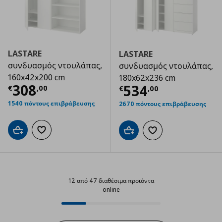
LASTARE
LASTARE
συνδυασμός ντουλάπας,
συνδυασμός ντουλάπας,
160x42x200 cm
180x62x236 cm
Τρέχουσα τιμή
€ 308,00
308
Τρέχουσα τιμ
534
€
,
00
€
,
00
1540 πόντους επιβράβευσης
2670 πόντους επιβράβευσης
Προσθήκη στο καλάθι
Προσθήκη στα αγαπημένα
Προσθήκη στο καλάθι
Προσθήκη στα αγαπημ
12 από 47 διαθέσιμα προϊόντα
online
12 από 47 διαθέσιμα προϊόντα on
Progress: