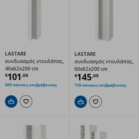
LASTARE
LASTARE
συνδυασμός ντουλάπας,
συνδυασμός ντουλάπας,
40x62x200 cm
60x62x200 cm
Τρέχουσα τιμή
€ 101,00
101
Τρέχουσα τιμ
145
€
,
00
€
,
00
505 πόντους επιβράβευσης
725 πόντους επιβράβευσης
Προσθήκη στο καλάθι
Προσθήκη στα αγαπημένα
Προσθήκη στο καλάθι
Προσθήκη στα αγαπημ