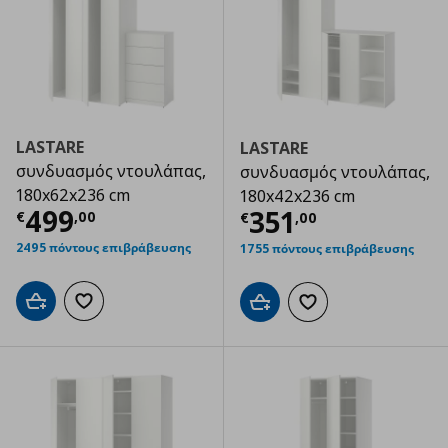
LASTARE
LASTARE
συνδυασμός ντουλάπας,
συνδυασμός ντουλάπας,
180x62x236 cm
180x42x236 cm
Τρέχουσα τιμή
€ 499,00
499
Τρέχουσα τιμ
351
€
,
00
€
,
00
2495 πόντους επιβράβευσης
1755 πόντους επιβράβευσης
Προσθήκη στο καλάθι
Προσθήκη στα αγαπημένα
Προσθήκη στο καλάθι
Προσθήκη στα αγαπημ