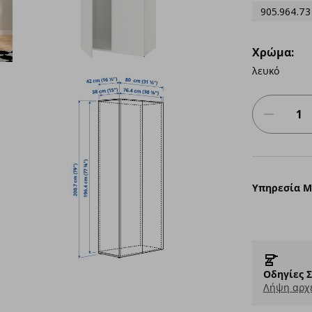
905.964.73
Χρώμα:
λευκό
Υπηρεσία 
Οδηγίες 
Λήψη αρχε