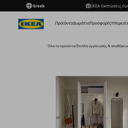
Greek
ΙΚΕΑ Εκπτώσεις έως
Προϊόντα
Δωμάτια
Προσφορές
Υπηρεσί
Όλα τα προϊόντα
›
Έπιπλα οργάνωσης & αποθήκευ