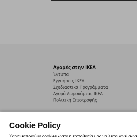
Αγορές στην IKEA
Έντυπα
Εγγυήσεις IKEA
Σχεδιαστικά Προγράμματα
Αγορά Δωρoκάρτας IKEA
Πολιτική Επιστροφής
Cookie Policy
Χρησιμοποιούμε cookies ώστε η τοποθεσία μας να λειτουργεί σωστ