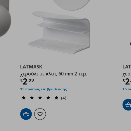
LATMASK
LA
χερούλι με κλιπ, 60 mm 2 τεμ.
χερ
9
Τρέχουσα τιμή
€ 2,99
Τ
2
2
€
,
99
€
15 πόντους επιβράβευσης
15 π
(4)
Π
Προσθήκη στο καλάθι
Προσθήκη στα αγαπημένα