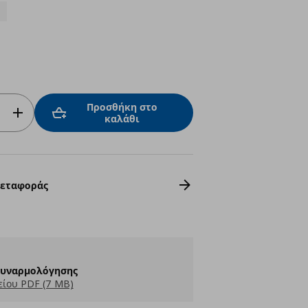
Προσθήκη στο
καλάθι
Μεταφοράς
Συναρμολόγησης
ίου PDF (7 MB)