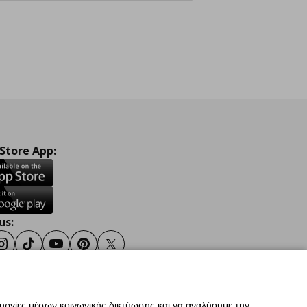
 Store App:
us:
ook
Instagram
TikTok
Youtube
Pinterest
Twitter
ουργίες μέσων κοινωνικής δικτύωσης και να αναλύουμε την