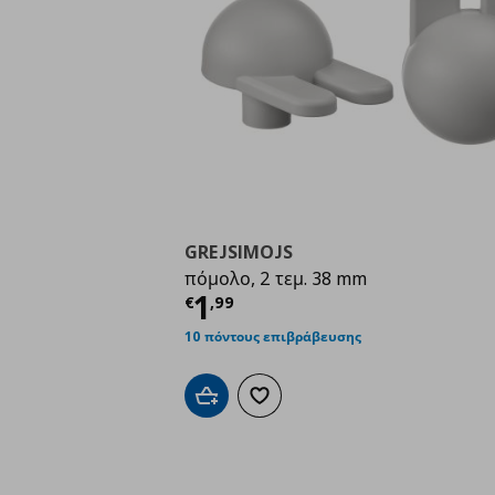
GREJSIMOJS
πόμολο, 2 τεμ. 38 mm
Τρέχουσα τιμή
€ 1,9
1
€
,
99
10 πόντους επιβράβευσης
Προσθήκη στο καλάθι
Προσθήκη στα αγαπημένα