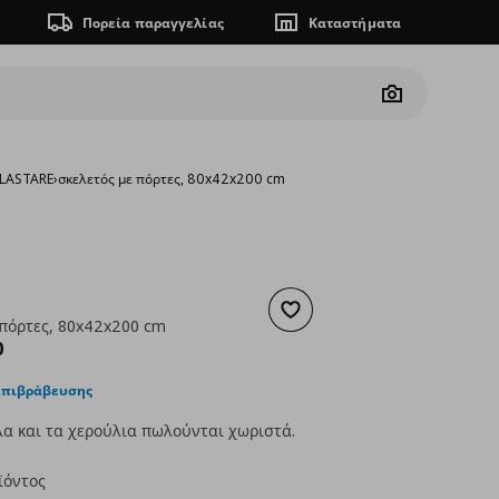
Πορεία παραγγελίας
Καταστήματα
Camera
 LASTARE
›
σκελετός με πόρτες, 80x42x200 cm
Προσθήκη στα αγαπημένα
 πόρτες, 80x42x200 cm
ουσα τιμή
€ 120,00
0
επιβράβευσης
α και τα χερούλια πωλούνται χωριστά.
ϊόντος