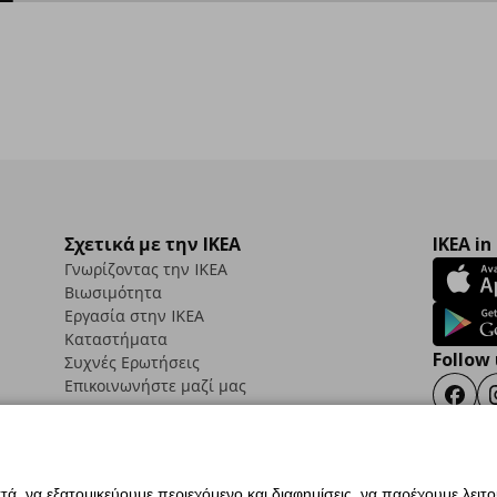
Σχετικά με την IKEA
IKEA in
Γνωρίζοντας την IKEA
Βιωσιμότητα
Εργασία στην IKEA
Καταστήματα
Follow 
Συχνές Ερωτήσεις
Επικοινωνήστε μαζί μας
Faceb
ά, να εξατομικεύουμε περιεχόμενο και διαφημίσεις, να παρέχουμε λειτ