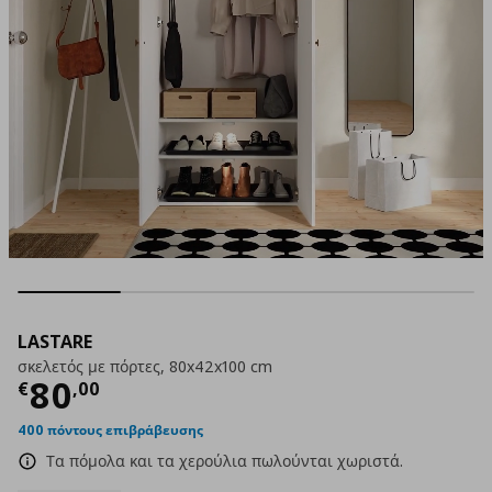
LASTARE
σκελετός με πόρτες, 80x42x100 cm
Τρέχουσα τιμή
€ 80,00
80
€
,
00
400 πόντους επιβράβευσης
Τα πόμολα και τα χερούλια πωλούνται χωριστά.