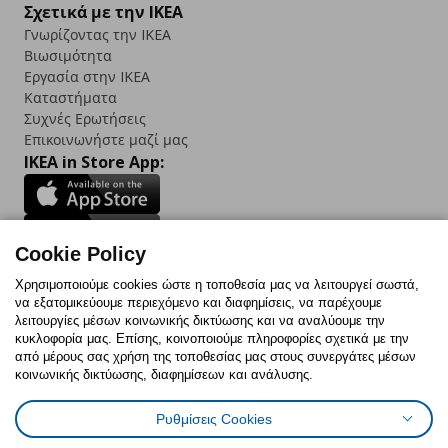
Σχετικά με την IKEA
Γνωρίζοντας την IKEA
Βιωσιμότητα
Εργασία στην IKEA
Καταστήματα
Συχνές Ερωτήσεις
Επικοινωνήστε μαζί μας
IKEA in Store App:
Cookie Policy
Follow us:
Χρησιμοποιούμε cookies ώστε η τοποθεσία μας να λειτουργεί σωστά,
να εξατομικεύουμε περιεχόμενο και διαφημίσεις, να παρέχουμε
Facebook
Instagram
TikTok
Youtube
Pinterest
Twitter
λειτουργίες μέσων κοινωνικής δικτύωσης και να αναλύουμε την
κυκλοφορία μας. Επίσης, κοινοποιούμε πληροφορίες σχετικά με την
από μέρους σας χρήση της τοποθεσίας μας στους συνεργάτες μέσων
κοινωνικής δικτύωσης, διαφημίσεων και ανάλυσης.
Ρυθμίσεις Cookies
Πολιτική Cookies
Δήλωση ψηφιακής προσβασιμότητας
Έντυπο Επιστροφής / Ακύρωσης
Ρυθμίσεις cookies
Όροι Χρήσης