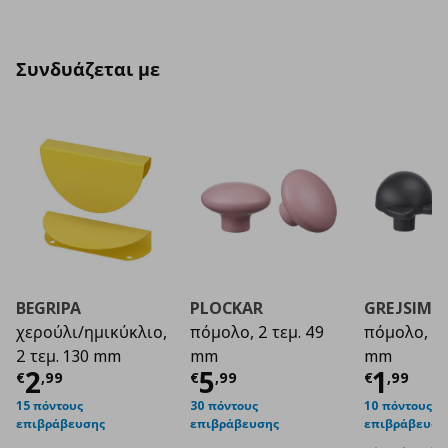
Συνδυάζεται με
BEGRIPA
PLOCKAR
GREJSIMO
χερούλι/ημικύκλιο,
πόμολο, 2 τεμ. 49
πόμολο, 2 
2 τεμ. 130 mm
mm
mm
Τρέχουσα τιμή
Τρέχουσα τιμή
€ 2,99
Τρέχο
€ 5
2
5
1
€
,
99
€
,
99
€
,
99
15 πόντους
30 πόντους
10 πόντους
επιβράβευσης
επιβράβευσης
επιβράβευση