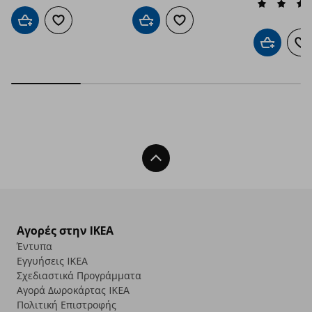
Προσθήκη στο καλάθι
Προσθήκη στα αγαπημένα
Προσθήκη στο καλάθι
Προσθήκη στα αγαπημένα
Προσθήκη 
Πρ
Back To Top
Αγορές στην IKEA
Έντυπα
Εγγυήσεις IKEA
Σχεδιαστικά Προγράμματα
Αγορά Δωρoκάρτας IKEA
Πολιτική Επιστροφής