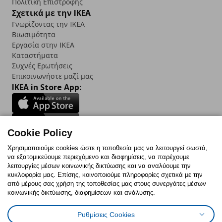
Πολιτική Επιστροφής
Σχετικά με την IKEA
Γνωρίζοντας την IKEA
Βιωσιμότητα
Εργασία στην IKEA
Καταστήματα
Συχνές Ερωτήσεις
Επικοινωνήστε μαζί μας
IKEA in Store App:
Cookie Policy
Follow us:
Χρησιμοποιούμε cookies ώστε η τοποθεσία μας να λειτουργεί σωστά,
να εξατομικεύουμε περιεχόμενο και διαφημίσεις, να παρέχουμε
Facebook
Instagram
TikTok
Youtube
Pinterest
Twitter
λειτουργίες μέσων κοινωνικής δικτύωσης και να αναλύουμε την
κυκλοφορία μας. Επίσης, κοινοποιούμε πληροφορίες σχετικά με την
από μέρους σας χρήση της τοποθεσίας μας στους συνεργάτες μέσων
κοινωνικής δικτύωσης, διαφημίσεων και ανάλυσης.
Ρυθμίσεις Cookies
Πολιτική Cookies
Δήλωση ψηφιακής προσβασιμότητας