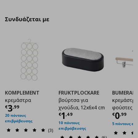
Συνδυάζεται με
KOMPLEMENT
FRUKTPLOCKARE
BUMERAN
κρεμάστρα
βούρτσα για
κρεμάστρα
Τρέχουσα τιμή
€ 3,99
3
€
,
99
χνούδια, 12x6x4 cm
φούστες
Τρέχουσα τιμή
Τρέχο
€ 1
1
0
€
,
49
€
,
99
20 πόντους
επιβράβευσης
10 πόντους
5 πόντους επ
επιβράβευσης
(3)
(6)