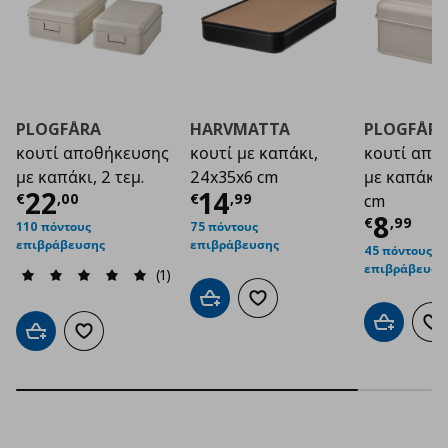
PLOGFÅRA
HARVMATTA
PLOGFÅR
κουτί αποθήκευσης
κουτί με καπάκι,
κουτί απο
με καπάκι, 2 τεμ.
24x35x6 cm
με καπάκι,
Τρέχουσα τιμή
Τρέχουσα τιμή
€ 22,00
€ 1
22
14
€
,
00
€
,
99
cm
Τρέχο
8
€
,
99
110 πόντους
75 πόντους
επιβράβευσης
επιβράβευσης
45 πόντους
επιβράβευση
(1)
Προσθήκη στο καλάθι
Προσθήκη στα αγαπημένα
Προσθήκη 
Πρ
Προσθήκη στο καλάθι
Προσθήκη στα αγαπημένα