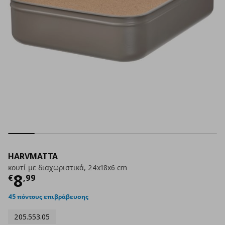
HARVMATTA
κουτί με διαχωριστικά, 24x18x6 cm
Τρέχουσα τιμή
€ 8,99
8
€
,
99
45 πόντους επιβράβευσης
205.553.05