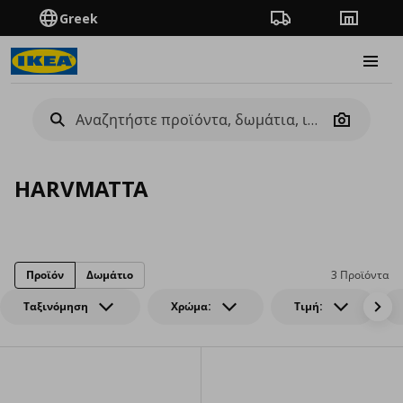
Greek
Πορεία παραγγελίας
Καταστή
Burge
Camera
HARVMATTA
Προϊόν
Δωμάτιο
3 Προϊόντα
Ταξινόμηση
Χρώμα:
Τιμή: