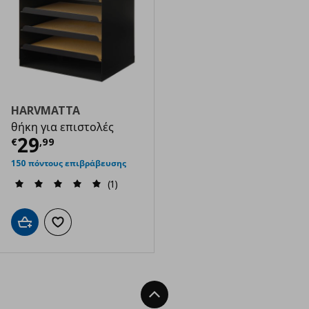
HARVMATTA
θήκη για επιστολές
Τρέχουσα τιμή
€ 29,99
29
€
,
99
150 πόντους επιβράβευσης
(1)
Προσθήκη στο καλάθι
Προσθήκη στα αγαπημένα
Back To Top