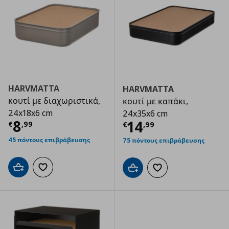
HARVMATTA
HARVMATTA
κουτί με διαχωριστικά,
κουτί με καπάκι,
24x18x6 cm
24x35x6 cm
Τρέχουσα τιμή
€ 8,99
8
Τρέχουσα τιμ
14
€
,
99
€
,
99
45 πόντους επιβράβευσης
75 πόντους επιβράβευσης
Προσθήκη στο καλάθι
Προσθήκη στα αγαπημένα
Προσθήκη στο καλάθι
Προσθήκη στα αγαπημ