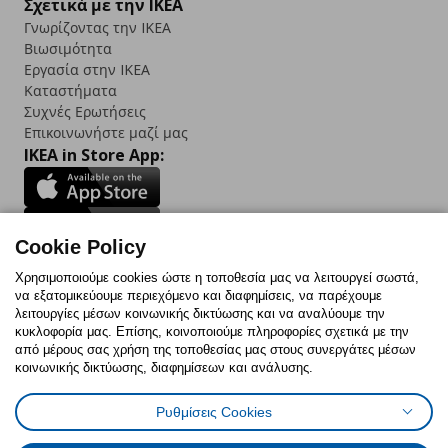
Σχετικά με την IKEA
Γνωρίζοντας την IKEA
Βιωσιμότητα
Εργασία στην IKEA
Καταστήματα
Συχνές Ερωτήσεις
Επικοινωνήστε μαζί μας
IKEA in Store App:
Cookie Policy
Follow us:
Χρησιμοποιούμε cookies ώστε η τοποθεσία μας να λειτουργεί σωστά,
να εξατομικεύουμε περιεχόμενο και διαφημίσεις, να παρέχουμε
Facebook
Instagram
TikTok
Youtube
Pinterest
Twitter
λειτουργίες μέσων κοινωνικής δικτύωσης και να αναλύουμε την
κυκλοφορία μας. Επίσης, κοινοποιούμε πληροφορίες σχετικά με την
από μέρους σας χρήση της τοποθεσίας μας στους συνεργάτες μέσων
κοινωνικής δικτύωσης, διαφημίσεων και ανάλυσης.
Ρυθμίσεις Cookies
Πολιτική Cookies
Δήλωση ψηφιακής προσβασιμότητας
Έντυπο Επιστροφής / Ακύρωσης
Ρυθμίσεις cookies
Όροι Χρήσης