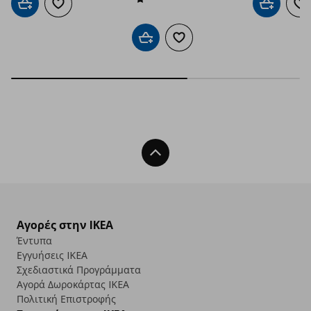
Προσθήκη στο καλάθι
Προσθήκη στα αγαπημένα
Προσθήκη 
Πρ
Προσθήκη στο καλάθι
Προσθήκη στα αγαπημένα
Back To Top
Αγορές στην IKEA
Έντυπα
Εγγυήσεις IKEA
Σχεδιαστικά Προγράμματα
Αγορά Δωρoκάρτας IKEA
Πολιτική Επιστροφής