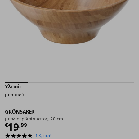
Υλικό:
μπαμπού
GRÖNSAKER
μπολ σερβιρίσματος, 28 cm
Τρέχουσα τιμή
€ 19,99
19
€
,
99
5.0
1 Κριτική