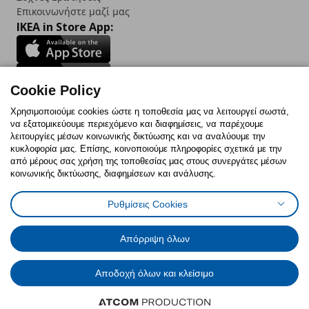
Επικοινωνήστε μαζί μας
IKEA in Store App:
Cookie Policy
Follow us:
Χρησιμοποιούμε cookies ώστε η τοποθεσία μας να λειτουργεί σωστά,
να εξατομικεύουμε περιεχόμενο και διαφημίσεις, να παρέχουμε
Facebook
Instagram
TikTok
Youtube
Pinterest
Twitter
λειτουργίες μέσων κοινωνικής δικτύωσης και να αναλύουμε την
κυκλοφορία μας. Επίσης, κοινοποιούμε πληροφορίες σχετικά με την
από μέρους σας χρήση της τοποθεσίας μας στους συνεργάτες μέσων
κοινωνικής δικτύωσης, διαφημίσεων και ανάλυσης.
Ρυθμίσεις Cookies
Πολιτική Cookies
Δήλωση ψηφιακής προσβασιμότητας
Έντυπο Επιστροφής / Ακύρωσης
Ρυθμίσεις cookies
Όροι Χρήσης
Γενική Πολιτική Προσωπικών Δεδομένων
Απόρριψη όλων
Πολιτική Προσωπικών Δεδομένων για IKEA.com.cy
Αποδοχή όλων και κλείσιμο
© Inter-IKEA Systems B.V. 1999 - 2025