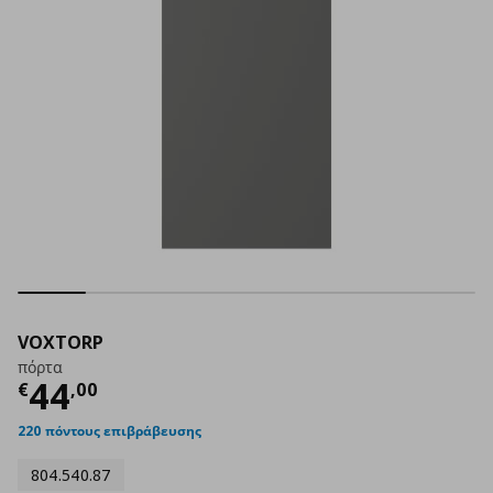
VOXTORP
πόρτα
Τρέχουσα τιμή
€ 44,00
44
€
,
00
220 πόντους επιβράβευσης
804.540.87