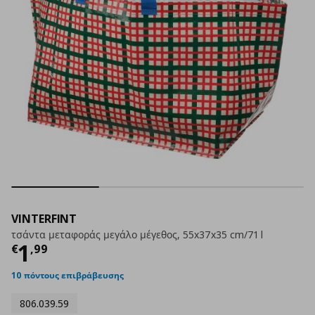
VINTERFINT
τσάντα μεταφοράς μεγάλο μέγεθος, 55x37x35 cm/71 l
Τρέχουσα τιμή
€ 1,99
1
€
,
99
10 πόντους επιβράβευσης
806.039.59