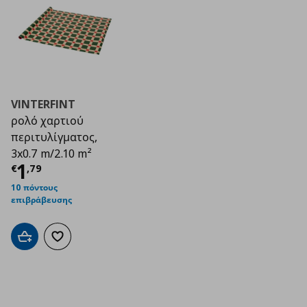
VINTERFINT
ρολό χαρτιού
περιτυλίγματος,
3x0.7 m/2.10 m²
Τρέχουσα τιμή
€ 1,79
1
€
,
79
10 πόντους
επιβράβευσης
Προσθήκη στο καλάθι
Προσθήκη στα αγαπημένα