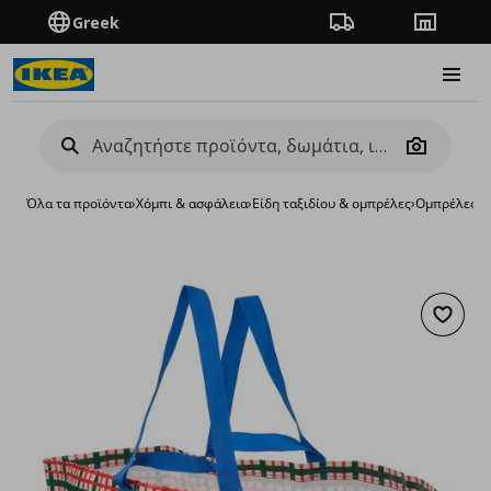
Greek
Πορεία παραγγελίας
Καταστή
Burge
Camera
Όλα τα προϊόντα
›
Χόμπι & ασφάλεια
›
Είδη ταξιδίου & ομπρέλες
›
Ομπρέλες &
Προσθή