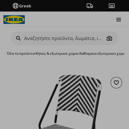
Greek
Πορεία παραγγελίας
Καταστή
Burge
Camera
Όλα τα προϊόντα
›
Κήπος & εξωτερικοί χώροι
›
Καθίσματα εξωτερικού χώρου
›
Προσθή