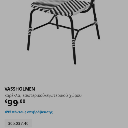
VASSHOLMEN
καρέκλα, εσωτερικού/εξωτερικού χώρου
Τρέχουσα τιμή
€ 99,00
99
€
,
00
495 πόντους επιβράβευσης
305.037.40