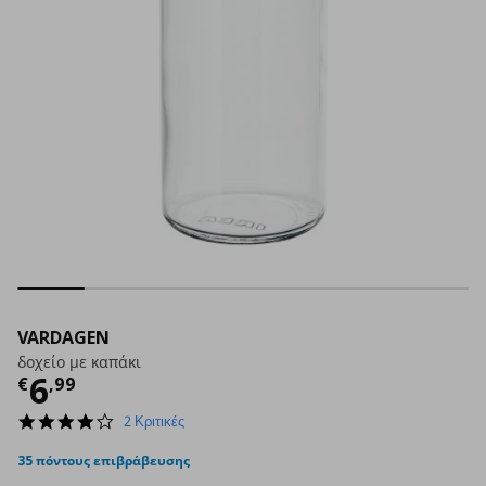
VARDAGEN
δοχείο με καπάκι
Τρέχουσα τιμή
€ 6,99
6
€
,
99
4.0
2 Κριτικές
star
rating
35 πόντους επιβράβευσης