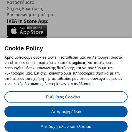
Καταστήματα
Συχνές Ερωτήσεις
Επικοινωνήστε μαζί μας
IKEA in Store App:
Cookie Policy
Follow us:
Χρησιμοποιούμε cookies ώστε η τοποθεσία μας να λειτουργεί σωστά,
να εξατομικεύουμε περιεχόμενο και διαφημίσεις, να παρέχουμε
Facebook
Instagram
TikTok
Youtube
Pinterest
Twitter
λειτουργίες μέσων κοινωνικής δικτύωσης και να αναλύουμε την
κυκλοφορία μας. Επίσης, κοινοποιούμε πληροφορίες σχετικά με την
από μέρους σας χρήση της τοποθεσίας μας στους συνεργάτες μέσων
κοινωνικής δικτύωσης, διαφημίσεων και ανάλυσης.
Ρυθμίσεις Cookies
Πολιτική Cookies
Δήλωση ψηφιακής προσβασιμότητας
Έντυπο Επιστροφής / Ακύρωσης
Ρυθμίσεις cookies
Όροι Χρήσης
Γενική Πολιτική Προσωπικών Δεδομένων
Απόρριψη όλων
Πολιτική Προσωπικών Δεδομένων για IKEA.com.cy
Αποδοχή όλων και κλείσιμο