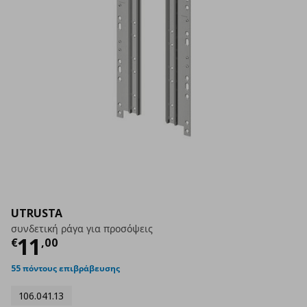
UTRUSTA
συνδετική ράγα για προσόψεις
Τρέχουσα τιμή
€ 11,00
11
€
,
00
55 πόντους επιβράβευσης
106.041.13