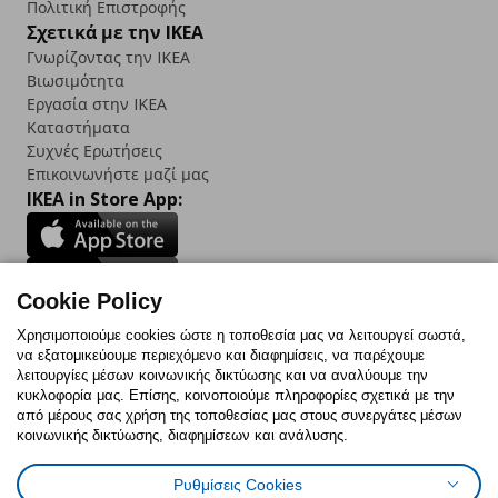
Πολιτική Επιστροφής
Σχετικά με την IKEA
Γνωρίζοντας την IKEA
Βιωσιμότητα
Εργασία στην IKEA
Καταστήματα
Συχνές Ερωτήσεις
Επικοινωνήστε μαζί μας
IKEA in Store App:
Cookie Policy
Follow us:
Χρησιμοποιούμε cookies ώστε η τοποθεσία μας να λειτουργεί σωστά,
να εξατομικεύουμε περιεχόμενο και διαφημίσεις, να παρέχουμε
Facebook
Instagram
TikTok
Youtube
Pinterest
Twitter
λειτουργίες μέσων κοινωνικής δικτύωσης και να αναλύουμε την
κυκλοφορία μας. Επίσης, κοινοποιούμε πληροφορίες σχετικά με την
από μέρους σας χρήση της τοποθεσίας μας στους συνεργάτες μέσων
κοινωνικής δικτύωσης, διαφημίσεων και ανάλυσης.
Ρυθμίσεις Cookies
Πολιτική Cookies
Δήλωση ψηφιακής προσβασιμότητας