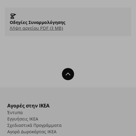
Οδηγίες Συναρμολόγησης
Λήψη αρχείου PDF (3 MB)
Back To Top
Αγορές στην IKEA
Έντυπα
Εγγυήσεις IKEA
Σχεδιαστικά Προγράμματα
Αγορά Δωρoκάρτας IKEA