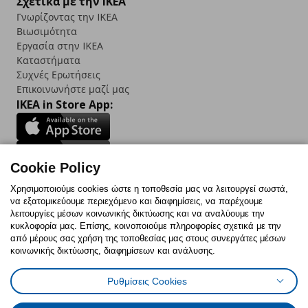
Σχετικά με την IKEA
Γνωρίζοντας την IKEA
Βιωσιμότητα
Εργασία στην IKEA
Καταστήματα
Συχνές Ερωτήσεις
Επικοινωνήστε μαζί μας
IKEA in Store App:
Cookie Policy
Follow us:
Χρησιμοποιούμε cookies ώστε η τοποθεσία μας να λειτουργεί σωστά,
να εξατομικεύουμε περιεχόμενο και διαφημίσεις, να παρέχουμε
Facebook
Instagram
TikTok
Youtube
Pinterest
Twitter
λειτουργίες μέσων κοινωνικής δικτύωσης και να αναλύουμε την
κυκλοφορία μας. Επίσης, κοινοποιούμε πληροφορίες σχετικά με την
από μέρους σας χρήση της τοποθεσίας μας στους συνεργάτες μέσων
κοινωνικής δικτύωσης, διαφημίσεων και ανάλυσης.
Ρυθμίσεις Cookies
Πολιτική Cookies
Δήλωση ψηφιακής προσβασιμότητας
Έντυπο Επιστροφής / Ακύρωσης
Ρυθμίσεις cookies
Όροι Χρήσης