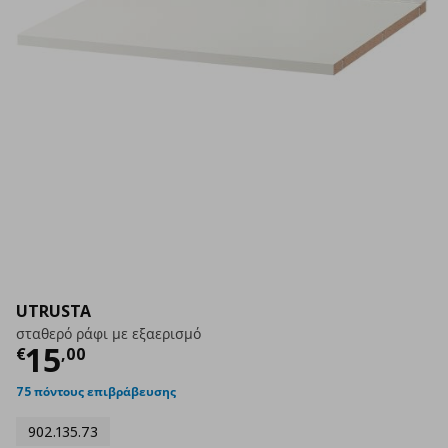
UTRUSTA
σταθερό ράφι με εξαερισμό
Τρέχουσα τιμή
€ 15,00
15
€
,
00
75 πόντους επιβράβευσης
902.135.73