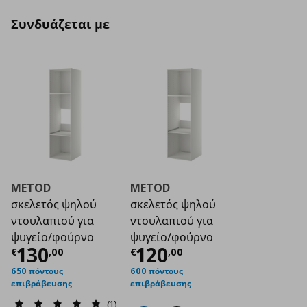
Συνδυάζεται με
METOD
METOD
σκελετός ψηλού
σκελετός ψηλού
ντουλαπιού για
ντουλαπιού για
ψυγείο/φούρνο
ψυγείο/φούρνο
Τρέχουσα τιμή
Τρέχουσα τιμή
€ 130,00
€ 1
130
120
€
,
00
€
,
00
650 πόντους
600 πόντους
επιβράβευσης
επιβράβευσης
(1)