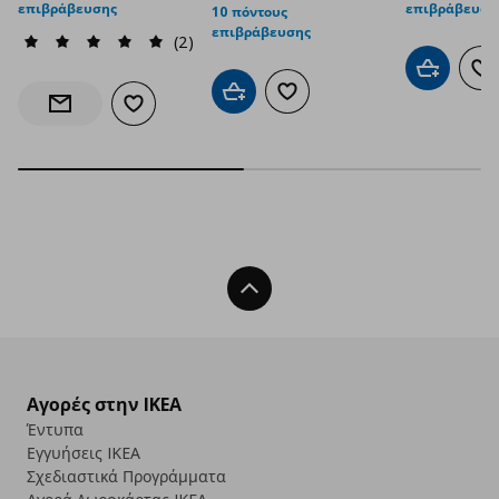
επιβράβευσης
επιβράβευση
10 πόντους
επιβράβευσης
(2)
Προσθήκη 
Πρ
Προσθήκη στο καλάθι
Προσθήκη στα αγαπημένα
Προσθήκη στα αγαπημένα
Ενημέρωση διαθεσιμότητας
Back To Top
Αγορές στην IKEA
Έντυπα
Εγγυήσεις IKEA
Σχεδιαστικά Προγράμματα