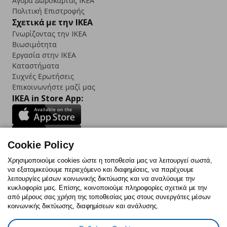
Αγορά Δωρoκάρτας IKEA
Πολιτική Επιστροφής
Σχετικά με την IKEA
Γνωρίζοντας την IKEA
Βιωσιμότητα
Εργασία στην IKEA
Καταστήματα
Συχνές Ερωτήσεις
Επικοινωνήστε μαζί μας
IKEA in Store App:
Cookie Policy
Follow us:
Χρησιμοποιούμε cookies ώστε η τοποθεσία μας να λειτουργεί σωστά,
να εξατομικεύουμε περιεχόμενο και διαφημίσεις, να παρέχουμε
Facebook
Instagram
TikTok
Youtube
Pinterest
Twitter
λειτουργίες μέσων κοινωνικής δικτύωσης και να αναλύουμε την
κυκλοφορία μας. Επίσης, κοινοποιούμε πληροφορίες σχετικά με την
από μέρους σας χρήση της τοποθεσίας μας στους συνεργάτες μέσων
κοινωνικής δικτύωσης, διαφημίσεων και ανάλυσης.