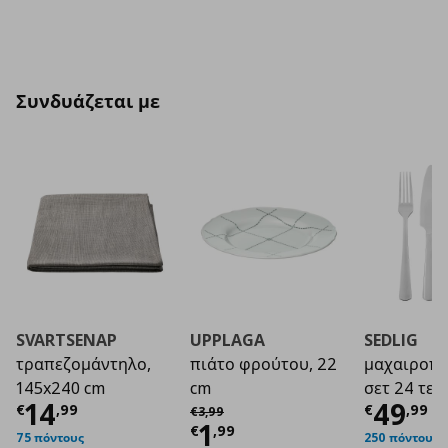
Συνδυάζεται με
SVARTSENAP
UPPLAGA
SEDLIG
τραπεζομάντηλο,
πιάτο φρούτου, 22
μαχαιροπί
145x240 cm
cm
σετ 24 τεμ.
Τρέχουσα τιμή
€ 14,99
Τρέχο
14
49
Αρχική τιμή
€ 3,99
€
,
99
€
,
99
€
3
,
99
Τρέχουσα τιμή
€ 1
1
€
,
99
75 πόντους
250 πόντους