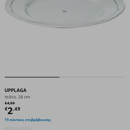
UPPLAGA
πιάτο, 28 cm
Αρχική τιμή
€ 4,99
€
4
,
99
Τρέχουσα τιμή
€ 2,49
2
€
,
49
15 πόντους επιβράβευσης