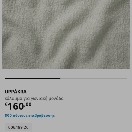
UPPÅKRA
κάλυμμα για γωνιακή μονάδα
Τρέχουσα τιμή
€ 160,00
160
€
,
00
800 πόντους επιβράβευσης
006.189.26