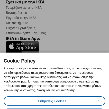
Σχετικά με την IKEA
Γνωρίζοντας την IKEA
Βιωσιμότητα
Εργασία στην IKEA
Καταστήματα
Συχνές Ερωτήσεις
Επικοινωνήστε μαζί μας
IKEA in Store App:
Cookie Policy
Follow us:
Χρησιμοποιούμε cookies ώστε η τοποθεσία μας να λειτουργεί σωστά,
να εξατομικεύουμε περιεχόμενο και διαφημίσεις, να παρέχουμε
Facebook
Instagram
TikTok
Youtube
Pinterest
Twitter
λειτουργίες μέσων κοινωνικής δικτύωσης και να αναλύουμε την
κυκλοφορία μας. Επίσης, κοινοποιούμε πληροφορίες σχετικά με την
από μέρους σας χρήση της τοποθεσίας μας στους συνεργάτες μέσων
κοινωνικής δικτύωσης, διαφημίσεων και ανάλυσης.
Ρυθμίσεις Cookies
Πολιτική Cookies
Δήλωση ψηφιακής προσβασιμότητας
Έντυπο Επιστροφής / Ακύρωσης
Ρυθμίσεις cookies
Όροι Χρήσης