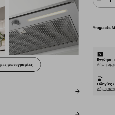
Υπηρεσία 
Eγγύηση 
Λήψη αρχ
ερες φωτογραφίες
Οδηγίες 
Λήψη αρχε