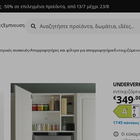
 -50% σε επιλεγμένα προϊόντα, από 13/7 μέχρι 23/8
ες
Έμπνευση
κτρικές συσκευές
›
Απορροφητήρες και φίλτρα για απορροφητήρα
›
Εντοιχιζόμεν
UNDERVER
εντοιχιζόμε
Τρέχ
349
€
,
0
1745 πόντους
Ο εύκαμπ