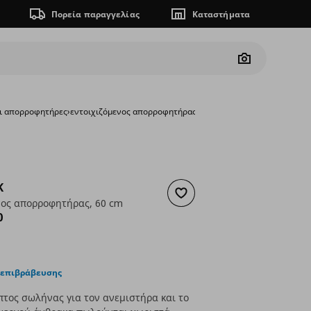
Πορεία παραγγελίας
Καταστήματα
Camera
οι απορροφητήρες
›
εντοιχιζόμενος απορροφητήρας, 60 cm
K
Προσθήκη στα αγαπημένα
νος απορροφητήρας, 60 cm
ουσα τιμή
€ 349,00
0
 επιβράβευσης
τος σωλήνας για τον ανεμιστήρα και το