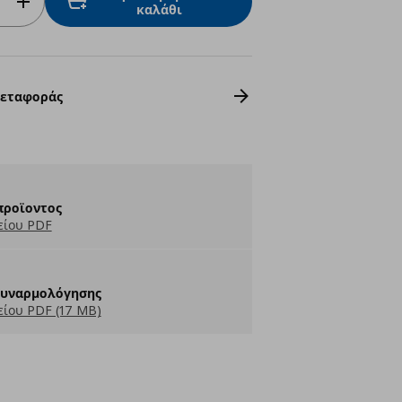
καλάθι
Μεταφοράς
προϊοντος
είου PDF
Συναρμολόγησης
ίου PDF (17 MB)