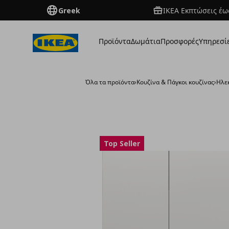
Greek
ΙΚΕΑ Εκπτώσεις έως
Προϊόντα
Δωμάτια
Προσφορές
Υπηρεσί
Όλα τα προϊόντα
›
Κουζίνα & Πάγκοι κουζίνας
›
Ηλε
Top Seller