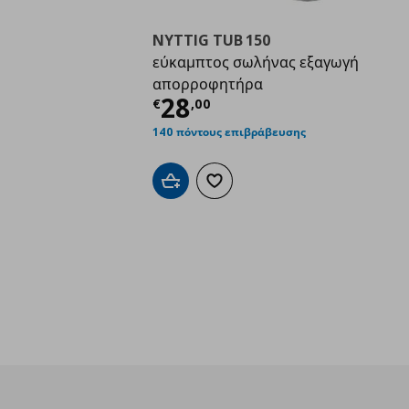
NYTTIG TUB 150
εύκαμπτος σωλήνας εξαγωγή
απορροφητήρα
Τρέχουσα τιμή
€ 28,
28
€
,
00
140 πόντους επιβράβευσης
Προσθήκη στο καλάθι
Προσθήκη στα αγαπημένα