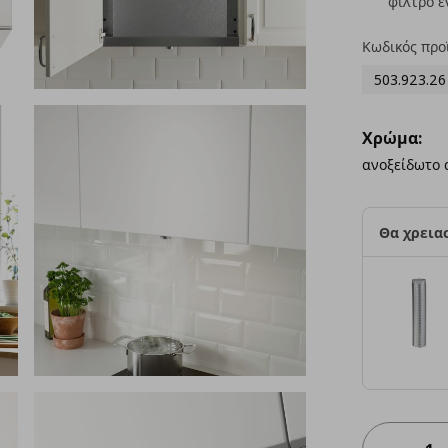
φίλτρο ε
Κωδικός προ
503.923.26
Χρώμα:
ανοξείδωτο 
Θα χρειασ