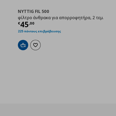
NYTTIG FIL 500
φίλτρο άνθρακα για απορροφητήρα, 2 τεμ.
Τρέχουσα τιμή
€ 45,00
45
€
,
00
00
225 πόντους επιβράβευσης
Προσθήκη στο καλάθι
Προσθήκη στα αγαπημένα