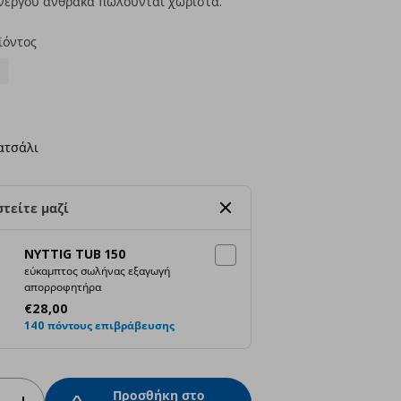
νεργού άνθρακα πωλούνται χωριστά.
ϊόντος
ατσάλι
τείτε μαζί
NYTTIG TUB 150
εύκαμπτος σωλήνας εξαγωγή
απορροφητήρα
Τρέχουσα τιμή
€ 28,00
€
28
,
00
140 πόντους επιβράβευσης
Προσθήκη στο