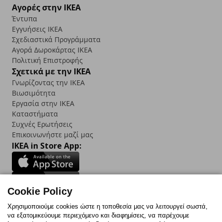
Αγορές στην IKEA
Έντυπα
Εγγυήσεις IKEA
Σχεδιαστικά Προγράμματα
Αγορά Δωρoκάρτας IKEA
Πολιτική Επιστροφής
Σχετικά με την IKEA
Γνωρίζοντας την IKEA
Βιωσιμότητα
Εργασία στην IKEA
Καταστήματα
Συχνές Ερωτήσεις
Επικοινωνήστε μαζί μας
IKEA in Store App:
Cookie Policy
Follow us:
Χρησιμοποιούμε cookies ώστε η τοποθεσία μας να λειτουργεί σωστά,
να εξατομικεύουμε περιεχόμενο και διαφημίσεις, να παρέχουμε
Facebook
Instagram
TikTok
Youtube
Pinterest
Twitter