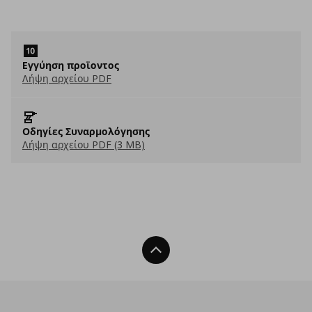
Eγγύηση προϊοντος
Λήψη αρχείου PDF
Οδηγίες Συναρμολόγησης
Λήψη αρχείου PDF (3 MB)
Back To Top