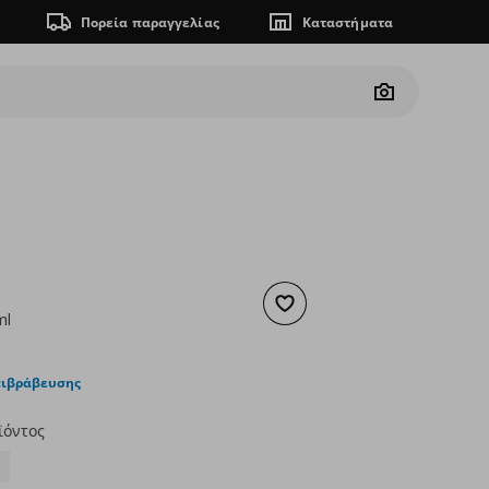
Πορεία παραγγελίας
Καταστήματα
Camera
Προσθήκη στα αγαπημένα
ml
ουσα τιμή
€ 5,99
πιβράβευσης
ϊόντος