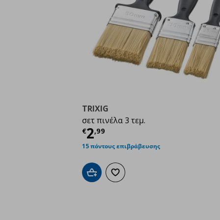
TRIXIG
σετ πινέλα 3 τεμ.
Τρέχουσα τιμή
€ 2,9
2
€
,
99
15 πόντους επιβράβευσης
Προσθήκη στο καλάθι
Προσθήκη στα αγαπημένα