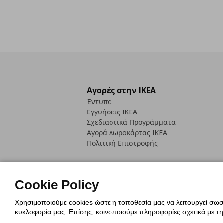
Αγορές στην IKEA
Έντυπα
Εγγυήσεις IKEA
Σχεδιαστικά Προγράμματα
Αγορά Δωρoκάρτας IKEA
Πολιτική Επιστροφής
Cookie Policy
Χρησιμοποιούμε cookies ώστε η τοποθεσία μας να λειτουργεί σωστ
Πολιτική Cookies
Δήλωση ψηφιακή
κυκλοφορία μας. Επίσης, κοινοποιούμε πληροφορίες σχετικά με τ
Πολιτική Προσωπικών Δεδομένων γ