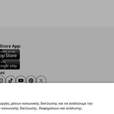
 Store App:
us:
ook
Instagram
TikTok
Youtube
Pinterest
Twitter
ουργίες μέσων κοινωνικής δικτύωσης και να αναλύουμε την
σης
Γενική Πολιτική Προσωπικών Δεδομένων
 κοινωνικής δικτύωσης, διαφημίσεων και ανάλυσης.