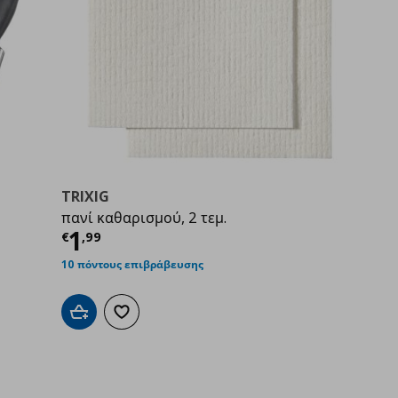
TRIXIG
πανί καθαρισμού, 2 τεμ.
9
Τρέχουσα τιμή
€ 1,99
1
€
,
99
10 πόντους επιβράβευσης
Προσθήκη στο καλάθι
Προσθήκη στα αγαπημένα