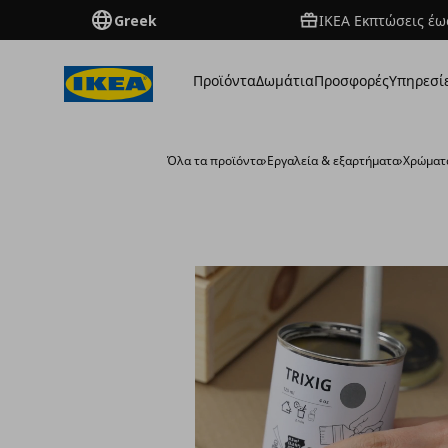
Greek
ΙΚΕΑ Εκπτώσεις έως
Προϊόντα
Δωμάτια
Προσφορές
Υπηρεσί
Όλα τα προϊόντα
›
Εργαλεία & εξαρτήματα
›
Χρώματα