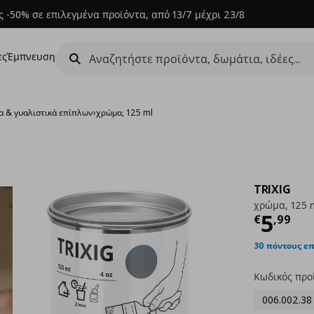
 -50% σε επιλεγμένα προϊόντα, από 13/7 μέχρι 23/8
ες
Έμπνευση
 & γυαλιστικά επίπλων
›
χρώμα, 125 ml
TRIXIG
χρώμα, 125 
Τρέχ
5
€
,
99
30 πόντους ε
Κωδικός προ
006.002.38