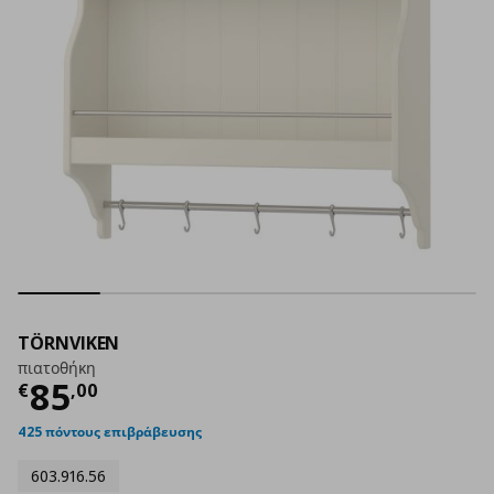
TÖRNVIKEN
πιατοθήκη
Τρέχουσα τιμή
€ 85,00
85
€
,
00
425 πόντους επιβράβευσης
603.916.56