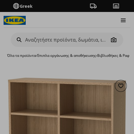
Greek
Πορεία παραγγελίας
Καταστή
Burge
Camera
Όλα τα προϊόντα
›
Έπιπλα οργάνωσης & αποθήκευσης
›
Βιβλιοθήκες & Ραφιέ
Προσθή