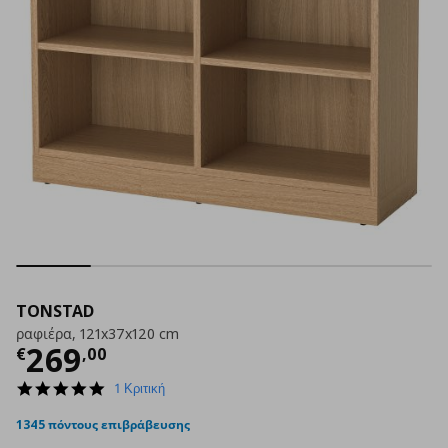
TONSTAD
ραφιέρα, 121x37x120 cm
Τρέχουσα τιμή
€ 269,00
269
€
,
00
5.0
1 Κριτική
star
rating
1345 πόντους επιβράβευσης