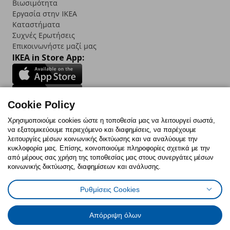
Βιωσιμότητα
Εργασία στην IKEA
Καταστήματα
Συχνές Ερωτήσεις
Επικοινωνήστε μαζί μας
IKEA in Store App:
Cookie Policy
Follow us:
Χρησιμοποιούμε cookies ώστε η τοποθεσία μας να λειτουργεί σωστά,
να εξατομικεύουμε περιεχόμενο και διαφημίσεις, να παρέχουμε
Facebook
Instagram
TikTok
Youtube
Pinterest
Twitter
λειτουργίες μέσων κοινωνικής δικτύωσης και να αναλύουμε την
κυκλοφορία μας. Επίσης, κοινοποιούμε πληροφορίες σχετικά με την
από μέρους σας χρήση της τοποθεσίας μας στους συνεργάτες μέσων
κοινωνικής δικτύωσης, διαφημίσεων και ανάλυσης.
Ρυθμίσεις Cookies
Πολιτική Cookies
Δήλωση ψηφιακής προσβασιμότητας
Έντυπο Επιστροφής / Ακύρωσης
Ρυθμίσεις cookies
Όροι Χρήσης
Γενική Πολιτική Προσωπικών Δεδομένων
Απόρριψη όλων
Πολιτική Προσωπικών Δεδομένων για IKEA.com.cy