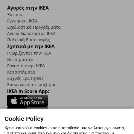
Αγορές στην IKEA
Έντυπα
Εγγυήσεις IKEA
Σχεδιαστικά Προγράμματα
Αγορά Δωρoκάρτας IKEA
Πολιτική Επιστροφής
Σχετικά με την IKEA
Γνωρίζοντας την IKEA
Βιωσιμότητα
Εργασία στην IKEA
Καταστήματα
Συχνές Ερωτήσεις
Επικοινωνήστε μαζί μας
IKEA in Store App:
Cookie Policy
Follow us:
Χρησιμοποιούμε cookies ώστε η τοποθεσία μας να λειτουργεί σωστά,
να εξατομικεύουμε περιεχόμενο και διαφημίσεις, να παρέχουμε
Facebook
Instagram
TikTok
Youtube
Pinterest
Twitter