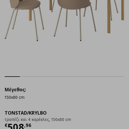
Μέγεθος:
150x80 cm
TONSTAD/KRYLBO
τραπέζι και 4 καρέκλες, 150x80 cm
Τρέχουσα τιμή
€ 508,96
508
€
,
96