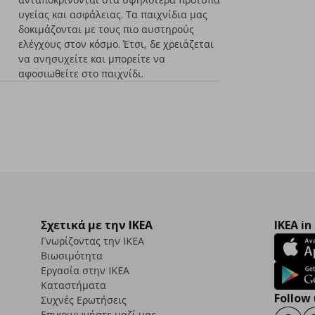
υγείας και ασφάλειας. Τα παιχνίδια μας
δοκιμάζονται με τους πιο αυστηρούς
ελέγχους στον κόσμο. Έτσι, δε χρειάζεται
να ανησυχείτε και μπορείτε να
αφοσιωθείτε στο παιχνίδι.
Σχετικά με την IKEA
IKEA in
Γνωρίζοντας την IKEA
Βιωσιμότητα
Εργασία στην IKEA
Καταστήματα
Follow 
Συχνές Ερωτήσεις
Επικοινωνήστε μαζί μας