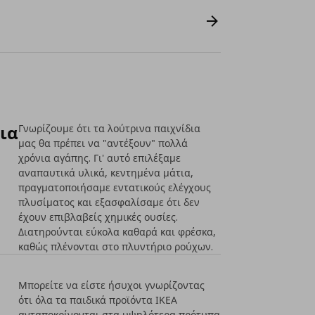
για
Γνωρίζουμε ότι τα λούτρινα παιχνίδια
μας θα πρέπει να "αντέξουν" πολλά
χρόνια αγάπης. Γι' αυτό επιλέξαμε
αναπαυτικά υλικά, κεντημένα μάτια,
πραγματοποιήσαμε εντατικούς ελέγχους
πλυσίματος και εξασφαλίσαμε ότι δεν
έχουν επιβλαβείς χημικές ουσίες.
Διατηρούνται εύκολα καθαρά και φρέσκα,
καθώς πλένονται στο πλυντήριο ρούχων.
Μπορείτε να είστε ήσυχοι γνωρίζοντας
ότι όλα τα παιδικά προϊόντα ΙΚΕΑ
ανταποκρίνονται στα υψηλότερα πρότυπα