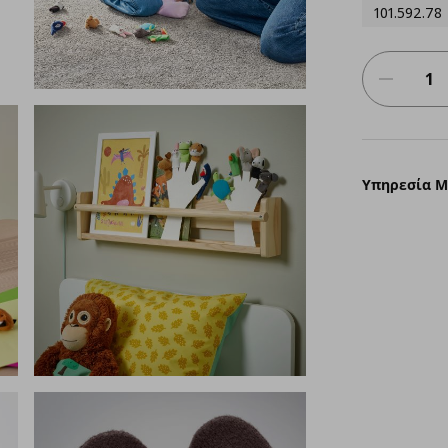
101.592.78
Υπηρεσία 