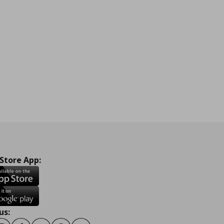
 Store App:
us: