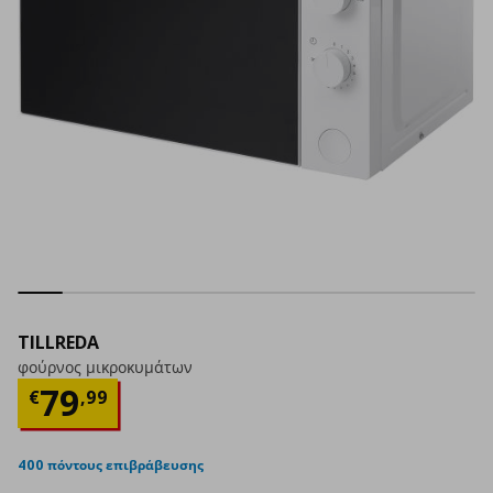
TILLREDA
φούρνος μικροκυμάτων
Τρέχουσα τιμή
€ 79,99
79
€
,
99
400 πόντους επιβράβευσης