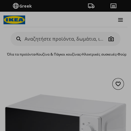
Greek
Πορεία παραγγελίας
Καταστή
Burge
Camera
Όλα τα προϊόντα
›
Κουζίνα & Πάγκοι κουζίνας
›
Ηλεκτρικές συσκευές
›
Φούρνο
Προσθή