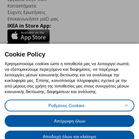
Καταστήματα
Συχνές Ερωτήσεις
Επικοινωνήστε μαζί μας
IKEA in Store App:
Cookie Policy
Follow us:
Χρησιμοποιούμε cookies ώστε η τοποθεσία μας να λειτουργεί σωστά,
να εξατομικεύουμε περιεχόμενο και διαφημίσεις, να παρέχουμε
Facebook
Instagram
TikTok
Youtube
Pinterest
Twitter
λειτουργίες μέσων κοινωνικής δικτύωσης και να αναλύουμε την
κυκλοφορία μας. Επίσης, κοινοποιούμε πληροφορίες σχετικά με την
από μέρους σας χρήση της τοποθεσίας μας στους συνεργάτες μέσων
κοινωνικής δικτύωσης, διαφημίσεων και ανάλυσης.
Ρυθμίσεις Cookies
Πολιτική Cookies
Δήλωση ψηφιακής προσβασιμότητας
Έντυπο Επιστροφής / Ακύρωσης
Ρυθμίσεις cookies
Όροι Χρήσης
Γενική Πολιτική Προσωπικών Δεδομένων
Απόρριψη όλων
Πολιτική Προσωπικών Δεδομένων για IKEA.com.cy
Αποδοχή όλων και κλείσιμο