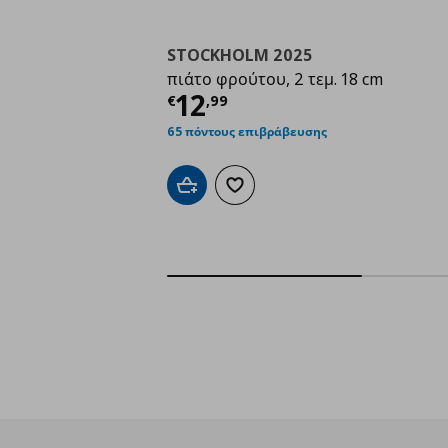
STOCKHOLM 2025
πιάτο φρούτου, 2 τεμ. 18 cm
Τρέχουσα τιμή
€ 12,
12
€
,
99
65 πόντους επιβράβευσης
Προσθήκη στο καλάθι
Προσθήκη στα αγαπημένα