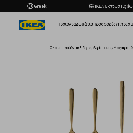
Greek
ΙΚΕΑ Εκπτώσεις έως
Προϊόντα
Δωμάτια
Προσφορές
Υπηρεσί
Όλα τα προϊόντα
›
Είδη σερβιρίσματος
›
Μαχαιροπί