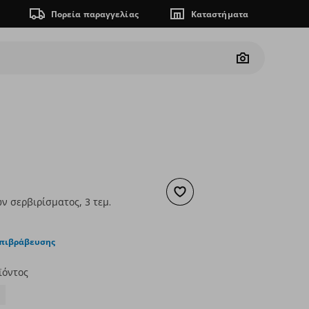
Πορεία παραγγελίας
Καταστήματα
Camera
Προσθήκη στα αγαπημένα
ν σερβιρίσματος, 3 τεμ.
ουσα τιμή
€ 24,99
επιβράβευσης
ϊόντος