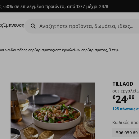
 -50% σε επιλεγμένα προϊόντα, από 13/7 μέχρι 23/8
ες
Έμπνευση
ρουνα
›
Κουτάλες σερβιρίσματος
›
σετ εργαλείων σερβιρίσματος, 3 τεμ.
TILLAGD
σετ εργαλείω
Τρέχ
24
€
,
99
125 πόντους 
Κωδικός προ
506.059.69